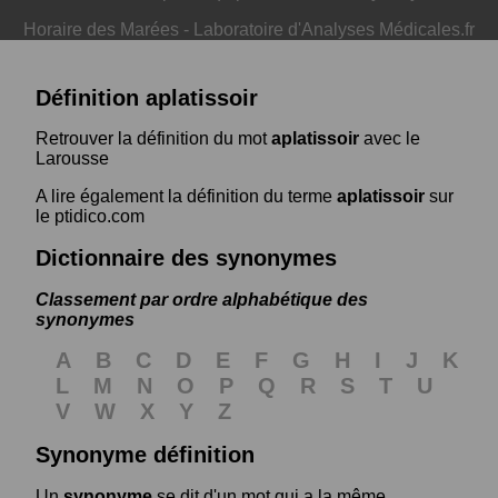
Horaire des Marées
-
Laboratoire d'Analyses Médicales.fr
Définition aplatissoir
Retrouver la définition du mot
aplatissoir
avec le
Larousse
A lire également la définition du terme
aplatissoir
sur
le ptidico.com
Dictionnaire des synonymes
Classement par ordre alphabétique des
synonymes
A
B
C
D
E
F
G
H
I
J
K
L
M
N
O
P
Q
R
S
T
U
V
W
X
Y
Z
Synonyme définition
Un
synonyme
se dit d'un mot qui a la même