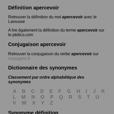
Définition apercevoir
Retrouver la définition du mot
apercevoir
avec le
Larousse
A lire également la définition du terme
apercevoir
sur
le ptidico.com
Conjugaison apercevoir
Retrouver la conjugaison du verbe
apercevoir
sur
conjugons.fr
Dictionnaire des synonymes
Classement par ordre alphabétique des
synonymes
A
B
C
D
E
F
G
H
I
J
K
L
M
N
O
P
Q
R
S
T
U
V
W
X
Y
Z
Synonyme définition