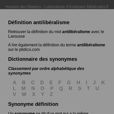
Horaire des Marées
-
Laboratoire d'Analyses Médicales.fr
Définition antilibéralisme
Retrouver la définition du mot
antilibéralisme
avec le
Larousse
A lire également la définition du terme
antilibéralisme
sur le ptidico.com
Dictionnaire des synonymes
Classement par ordre alphabétique des
synonymes
A
B
C
D
E
F
G
H
I
J
K
L
M
N
O
P
Q
R
S
T
U
V
W
X
Y
Z
Synonyme définition
Un
synonyme
se dit d'un mot qui a la même