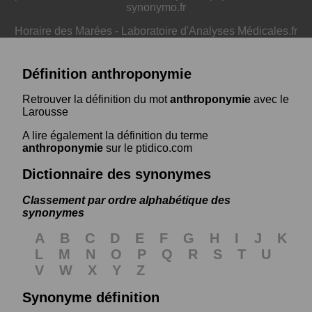
synonymo.fr
Horaire des Marées
-
Laboratoire d'Analyses Médicales.fr
Définition anthroponymie
Retrouver la définition du mot
anthroponymie
avec le
Larousse
A lire également la définition du terme
anthroponymie
sur le ptidico.com
Dictionnaire des synonymes
Classement par ordre alphabétique des
synonymes
A
B
C
D
E
F
G
H
I
J
K
L
M
N
O
P
Q
R
S
T
U
V
W
X
Y
Z
Synonyme définition