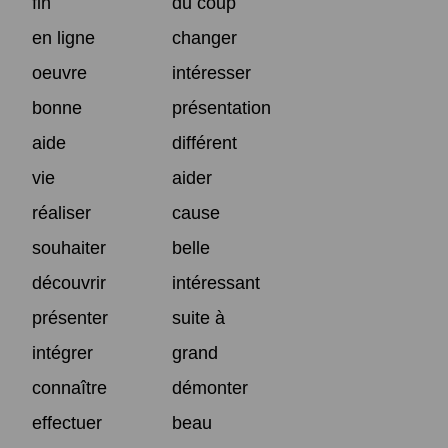
fin
du coup
en ligne
changer
oeuvre
intéresser
bonne
présentation
aide
différent
vie
aider
réaliser
cause
souhaiter
belle
découvrir
intéressant
présenter
suite à
intégrer
grand
connaître
démonter
effectuer
beau