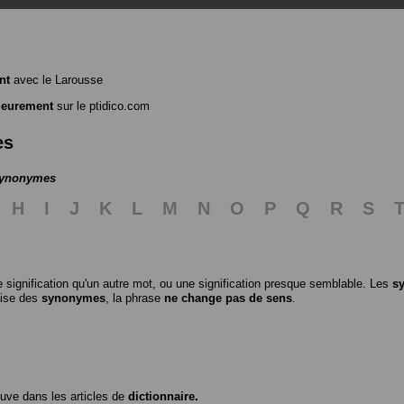
nt
avec le Larousse
ieurement
sur le ptidico.com
es
 synonymes
H
I
J
K
L
M
N
O
P
Q
R
S
 signification qu'un autre mot, ou une signification presque semblable. Les
s
ilise des
synonymes
, la phrase
ne change pas de sens
.
ouve dans les articles de
dictionnaire.