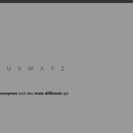
T
U
V
W
X
Y
Z
ynonymes
sont des
mots différents
qui