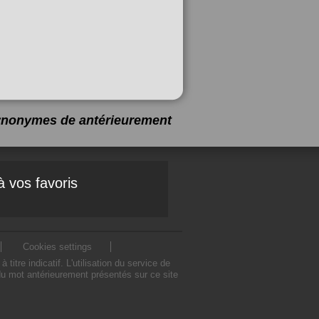
 synonymes de
antérieurement
à vos favoris
Cookies settings
e indicatif. L'utilisation du service de
u mot antérieurement présentés sur ce site