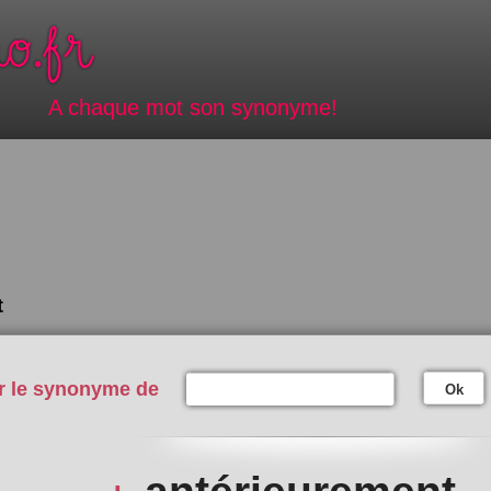
A chaque mot son synonyme!
t
r le synonyme de
Ok