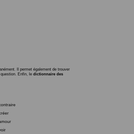
anément. Il permet également de trouver
n question. Enfin, le
dictionnaire des
contraire
créer
amour
voir