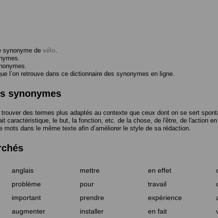
me synonyme de
vélo
.
onymes.
ynonymes.
 l’on retrouve dans ce dictionnaire des synonymes en ligne.
des synonymes
trouver des termes plus adaptés au contexte que ceux dont on se sert spont
t caractéristique, le but, la fonction, etc. de la chose, de l'être, de l'action e
e mots dans le même texte afin d’améliorer le style de sa rédaction.
rchés
anglais
mettre
en effet
problème
pour
travail
important
prendre
expérience
augmenter
installer
en fait