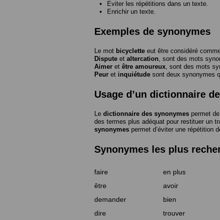
Eviter les répétitions dans un texte.
Enrichir un texte.
Exemples de synonymes
Le mot
bicyclette
eut être considéré com
Dispute
et
altercation
, sont des mots syn
Aimer
et
être amoureux
, sont des mots s
Peur
et
inquiétude
sont deux synonymes que
Usage d’un dictionnaire 
Le
dictionnaire des synonymes
permet de 
des termes plus adéquat pour restituer un trai
synonymes
permet d’éviter une répétition d
Synonymes les plus reche
faire
en plus
être
avoir
demander
bien
dire
trouver