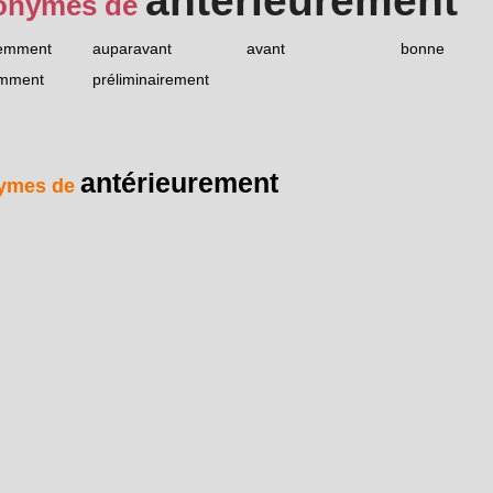
antérieurement
onymes de
emment
auparavant
avant
bonne
mment
préliminairement
antérieurement
ymes de