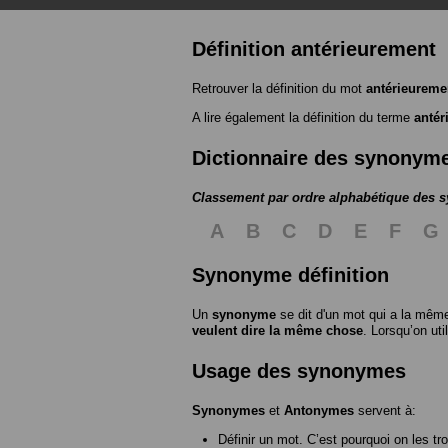
Définition antérieurement
Retrouver la définition du mot
antérieureme
A lire également la définition du terme
antér
Dictionnaire des synonym
Classement par ordre alphabétique des
A
B
C
D
E
F
G
Synonyme définition
Un
synonyme
se dit d'un mot qui a la même
veulent dire la même chose
. Lorsqu’on ut
Usage des synonymes
Synonymes
et
Antonymes
servent à:
Définir un mot. C’est pourquoi on les tr