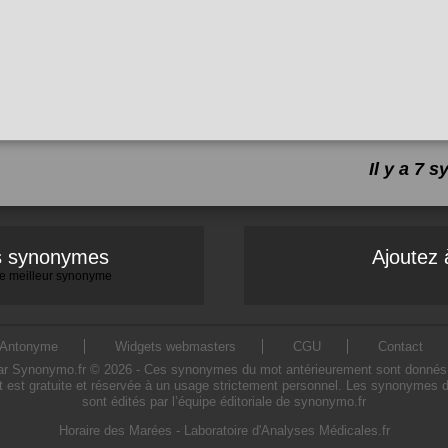
Il y a 7
es synonymes
Ajoutez 
 le meilleur synonyme
Antonyme
Widgets webmasters
CGU
Contact
 Synonymo.fr © 2026 - Ces synonymes du mot antérieurement sont donnés à titr
 est gratuite et réservée à un usage strictement personnel. Les synonymes d
sont édités par l’équipe éditoriale de synonymo.fr
Horaire des Marées
-
Laboratoire d'Analyses Médicales.fr