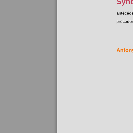
Syn
antécéd
précéde
Anton