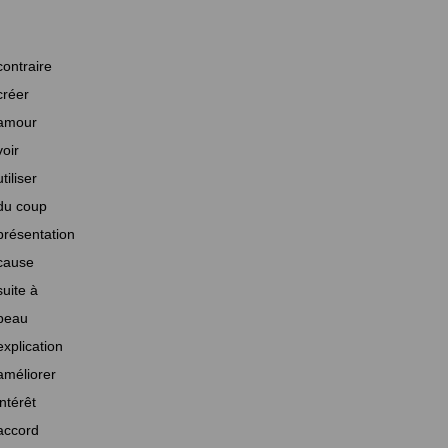
contraire
créer
amour
voir
utiliser
du coup
présentation
cause
suite à
beau
explication
améliorer
intérêt
accord