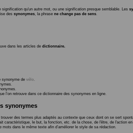
 signification qu'un autre mot, ou une signification presque semblable. Les
s
ilise des
synonymes
, la phrase
ne change pas de sens
.
ouve dans les articles de
dictionnaire.
me synonyme de
vélo
.
onymes.
ynonymes.
 l’on retrouve dans ce dictionnaire des synonymes en ligne.
des synonymes
trouver des termes plus adaptés au contexte que ceux dont on se sert spont
t caractéristique, le but, la fonction, etc. de la chose, de l'être, de l'action e
e mots dans le même texte afin d’améliorer le style de sa rédaction.