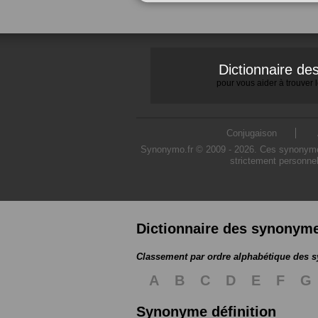
Dictionnaire d
pour vous aider à trouver
Conjugaison
Synonymo.fr © 2009 - 2026. Ces synonymes s
strictement personnel
Dictionnaire des synonym
Classement par ordre alphabétique des
A
B
C
D
E
F
G
Synonyme définition