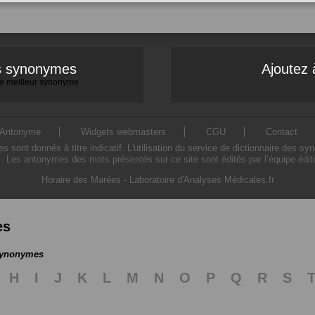
es synonymes
Ajoutez 
 le meilleur synonyme
Antonyme
Widgets webmasters
CGU
Contact
ont donnés à titre indicatif. L'utilisation du service de dictionnaire des sy
. Les antonymes des mots présentés sur ce site sont édités par l’équipe édi
Horaire des Marées
-
Laboratoire d'Analyses Médicales.fr
es
 synonymes
H
I
J
K
L
M
N
O
P
Q
R
S