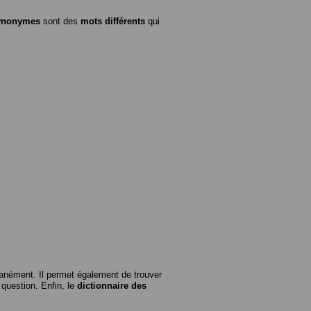
ynonymes
sont des
mots différents
qui
anément. Il permet également de trouver
n question. Enfin, le
dictionnaire des