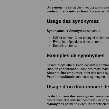
Un
synonyme
se dit d'un mot qui a la même
veulent dire la même chose
. Lorsqu’on ut
Usage des synonymes
Synonymes
et
Antonymes
servent à:
Définir un mot. C’est pourquoi on les tr
Eviter les répétitions dans un texte.
Enrichir un texte.
Exemples de synonymes
Le mot
bicyclette
eut être considéré com
Dispute
et
altercation
, sont des mots syn
Aimer
et
être amoureux
, sont des mots s
Peur
et
inquiétude
sont deux synonymes que
Usage d’un dictionnaire 
Le
dictionnaire des synonymes
permet de 
des termes plus adéquat pour restituer un trai
synonymes
permet d’éviter une répétition d