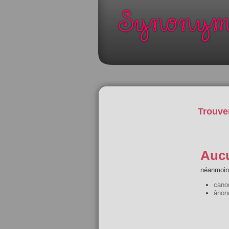
Trouve
Aucu
néanmoins
cano
ânon