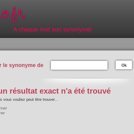
A chaque mot son synonyme!
r le synonyme de
Ok
n résultat exact n'a été trouvé
 vous vouliez peut être trouver...
nner
ner