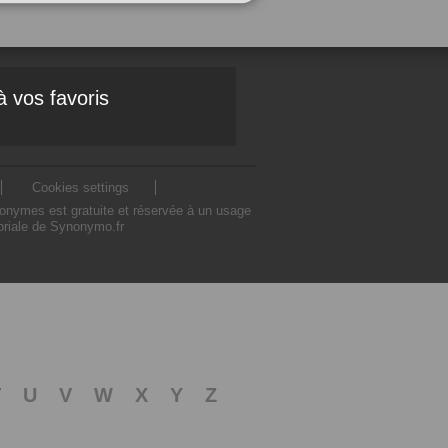
à vos favoris
Cookies settings
nonymes est gratuite et réservée à un usage
toriale de Synonymo.fr
T
U
V
W
X
Y
Z