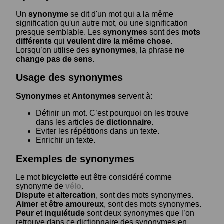
Un
synonyme
se dit d'un mot qui a la même
signification qu'un autre mot, ou une signification
presque semblable. Les
synonymes
sont des
mots
différents
qui
veulent dire la même chose
.
Lorsqu’on utilise des
synonymes
, la phrase
ne
change pas de sens
.
Usage des synonymes
Synonymes
et
Antonymes
servent à:
Définir un mot. C’est pourquoi on les trouve
dans les articles de
dictionnaire.
Eviter les répétitions dans un texte.
Enrichir un texte.
Exemples de synonymes
Le mot
bicyclette
eut être considéré comme
synonyme de
vélo
.
Dispute
et
altercation
, sont des mots synonymes.
Aimer
et
être amoureux
, sont des mots synonymes.
Peur
et
inquiétude
sont deux synonymes que l’on
retrouve dans ce dictionnaire des synonymes en