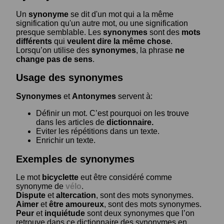
Un
synonyme
se dit d'un mot qui a la même
signification qu'un autre mot, ou une signification
presque semblable. Les
synonymes
sont des
mots
différents
qui
veulent dire la même chose
.
Lorsqu’on utilise des
synonymes
, la phrase
ne
change pas de sens
.
Usage des synonymes
Synonymes
et
Antonymes
servent à:
Définir un mot. C’est pourquoi on les trouve
dans les articles de
dictionnaire.
Eviter les répétitions dans un texte.
Enrichir un texte.
Exemples de synonymes
Le mot
bicyclette
eut être considéré comme
synonyme de
vélo
.
Dispute
et
altercation
, sont des mots synonymes.
Aimer
et
être amoureux
, sont des mots synonymes.
Peur
et
inquiétude
sont deux synonymes que l’on
retrouve dans ce dictionnaire des synonymes en