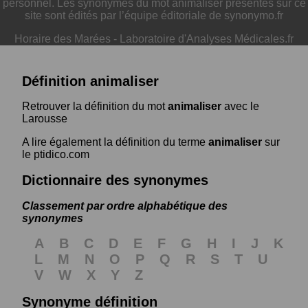
personnel. Les synonymes du mot animaliser présentés sur ce
site sont édités par l’équipe éditoriale de synonymo.fr
Horaire des Marées
-
Laboratoire d'Analyses Médicales.fr
Définition animaliser
Retrouver la définition du mot
animaliser
avec le
Larousse
A lire également la définition du terme
animaliser
sur
le ptidico.com
Dictionnaire des synonymes
Classement par ordre alphabétique des
synonymes
A
B
C
D
E
F
G
H
I
J
K
L
M
N
O
P
Q
R
S
T
U
V
W
X
Y
Z
Synonyme définition