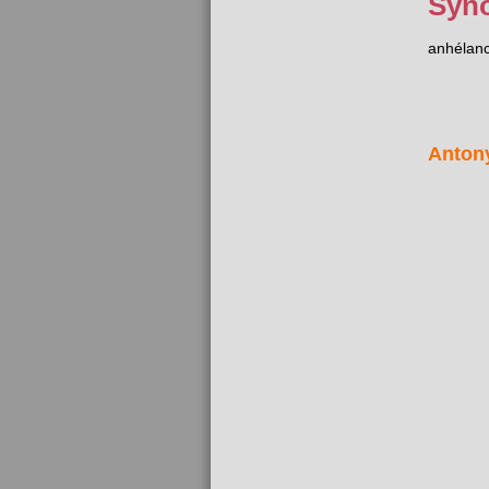
Syn
anhélan
Anton