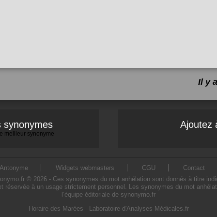
Il y
es synonymes
Ajoutez 
 le meilleur synonyme
Antonyme
Widgets webmasters
CGU
Contact
ymo.fr © 2026 - Ces synonymes du mot anhélation sont donnés à titre indicatif
et réservée à un usage strictement personnel. Les synonymes du mot anhélatio
l’équipe éditoriale de synonymo.fr
Horaire des Marées
-
Laboratoire d'Analyses Médicales.fr