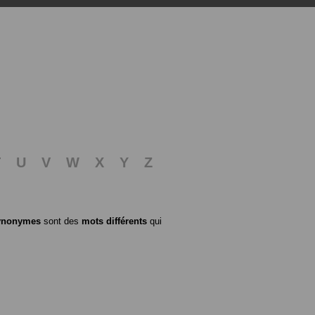
T
U
V
W
X
Y
Z
ynonymes
sont des
mots différents
qui