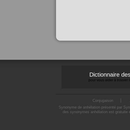
Dictionnaire d
pour vous aider à trouver
Conjugaison
Synonyme de anhélation présenté par Synon
des synonymes anhélation est gratuite 