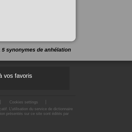
 a 5 synonymes de
anhélation
à vos favoris
Cookies settings
. L'utilisation du service de dictionnaire
n présentés sur ce site sont édités par