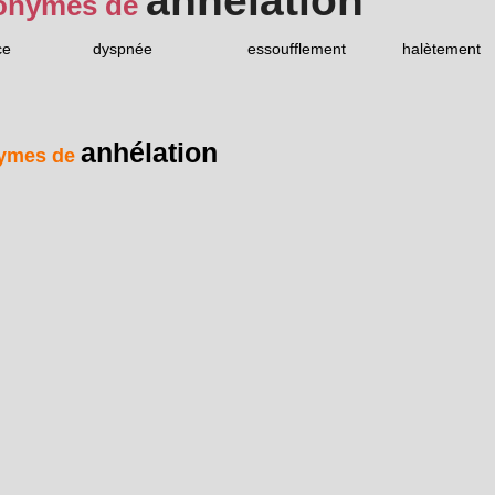
anhélation
onymes de
ce
dyspnée
essoufflement
halètement
anhélation
ymes de