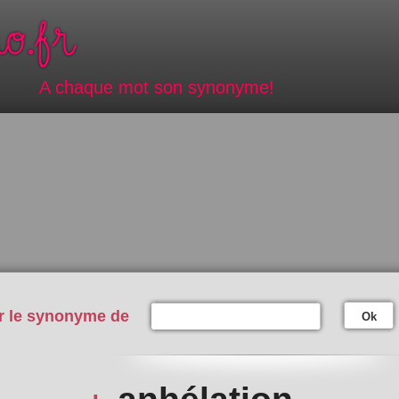
A chaque mot son synonyme!
r le synonyme de
Ok