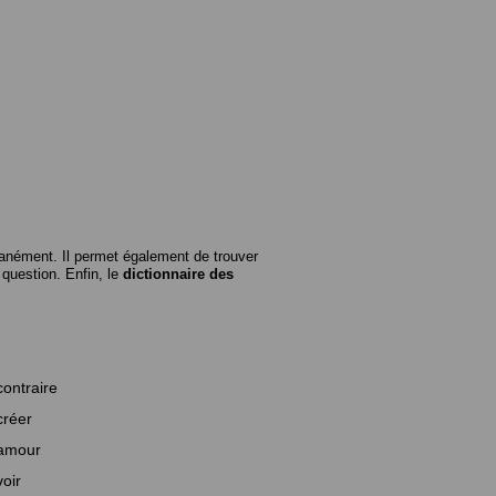
anément. Il permet également de trouver
n question. Enfin, le
dictionnaire des
contraire
créer
amour
voir