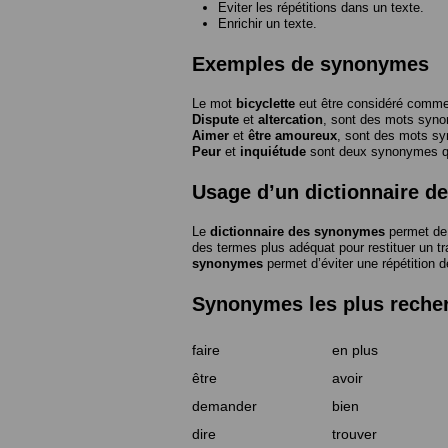
Eviter les répétitions dans un texte.
Enrichir un texte.
Exemples de synonymes
Le mot
bicyclette
eut être considéré com
Dispute
et
altercation
, sont des mots syn
Aimer
et
être amoureux
, sont des mots s
Peur
et
inquiétude
sont deux synonymes que
Usage d’un dictionnaire 
Le
dictionnaire des synonymes
permet de 
des termes plus adéquat pour restituer un trai
synonymes
permet d’éviter une répétition d
Synonymes les plus reche
faire
en plus
être
avoir
demander
bien
dire
trouver