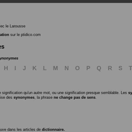
ec le Larousse
ation
sur le ptidico.com
es
 synonymes
H
I
J
K
L
M
N
O
P
Q
R
S
 signification qu'un autre mot, ou une signification presque semblable. Les
s
ilise des
synonymes
, la phrase
ne change pas de sens
.
ouve dans les articles de
dictionnaire.