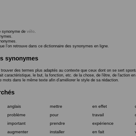
me synonyme de
vélo
.
onymes.
ynonymes.
 l’on retrouve dans ce dictionnaire des synonymes en ligne.
des synonymes
trouver des termes plus adaptés au contexte que ceux dont on se sert spont
t caractéristique, le but, la fonction, etc. de la chose, de l'être, de l'action e
e mots dans le même texte afin d’améliorer le style de sa rédaction.
rchés
anglais
mettre
en effet
problème
pour
travail
important
prendre
expérience
augmenter
installer
en fait