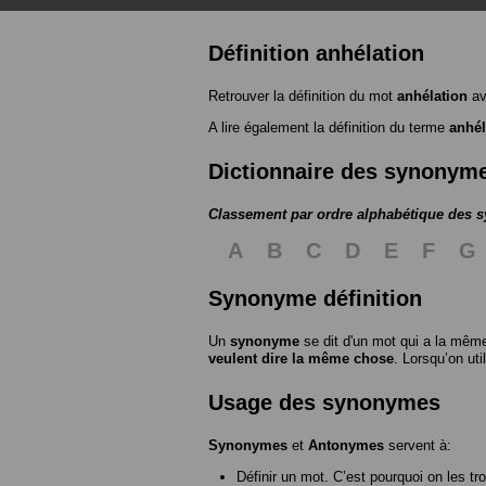
Définition anhélation
Retrouver la définition du mot
anhélation
av
A lire également la définition du terme
anhél
Dictionnaire des synonym
Classement par ordre alphabétique des
A
B
C
D
E
F
G
Synonyme définition
Un
synonyme
se dit d'un mot qui a la même
veulent dire la même chose
. Lorsqu’on ut
Usage des synonymes
Synonymes
et
Antonymes
servent à:
Définir un mot. C’est pourquoi on les tr