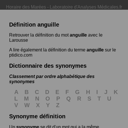
Horaire des Marées
-
Laboratoire d'Analyses Médicales.fr
Définition anguille
Retrouver la définition du mot
anguille
avec le
Larousse
A lire également la définition du terme
anguille
sur le
ptidico.com
Dictionnaire des synonymes
Classement par ordre alphabétique des
synonymes
A
B
C
D
E
F
G
H
I
J
K
L
M
N
O
P
Q
R
S
T
U
V
W
X
Y
Z
Synonyme définition
Un
synonyme
se dit d'un mot qui a la même