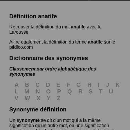
Définition anatife
Retrouver la définition du mot
anatife
avec le
Larousse
A lire également la définition du terme
anatife
sur le
ptidico.com
Dictionnaire des synonymes
Classement par ordre alphabétique des
synonymes
A
B
C
D
E
F
G
H
I
J
K
L
M
N
O
P
Q
R
S
T
U
V
W
X
Y
Z
Synonyme définition
Un
synonyme
se dit d'un mot qui a la même
signification qu'un autre mot, ou une signification