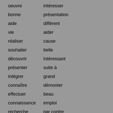
oeuvre
intéresser
bonne
présentation
aide
différent
vie
aider
réaliser
cause
souhaiter
belle
découvrir
intéressant
présenter
suite à
intégrer
grand
connaître
démonter
effectuer
beau
connaissance
emploi
recherche
par contre