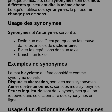
presque semblable. Les
synonymes
sont des
mots
différents
qui
veulent dire la même chose
.
Lorsqu’on utilise des
synonymes
, la phrase
ne
change pas de sens
.
Usage des synonymes
Synonymes
et
Antonymes
servent à:
Définir un mot. C’est pourquoi on les trouve
dans les articles de
dictionnaire.
Eviter les répétitions dans un texte.
Enrichir un texte.
Exemples de synonymes
Le mot
bicyclette
eut être considéré comme
synonyme de
vélo
.
Dispute
et
altercation
, sont des mots synonymes.
Aimer
et
être amoureux
, sont des mots synonymes.
Peur
et
inquiétude
sont deux synonymes que l’on
retrouve dans ce dictionnaire des synonymes en
ligne.
Usage d’un dictionnaire des synonymes