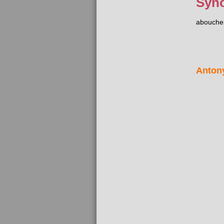
Syn
abouche
Anton