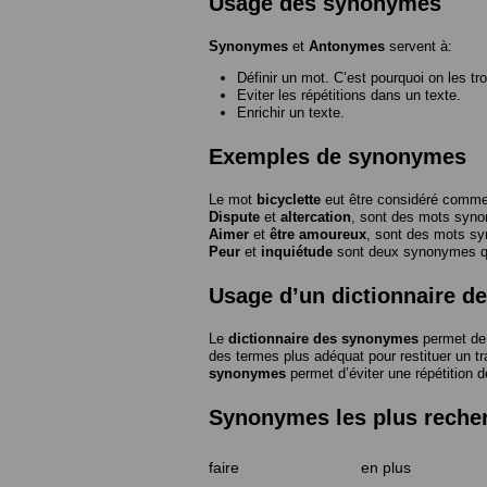
Usage des synonymes
Synonymes
et
Antonymes
servent à:
Définir un mot. C’est pourquoi on les tr
Eviter les répétitions dans un texte.
Enrichir un texte.
Exemples de synonymes
Le mot
bicyclette
eut être considéré com
Dispute
et
altercation
, sont des mots syn
Aimer
et
être amoureux
, sont des mots s
Peur
et
inquiétude
sont deux synonymes que
Usage d’un dictionnaire 
Le
dictionnaire des synonymes
permet de 
des termes plus adéquat pour restituer un trai
synonymes
permet d’éviter une répétition d
Synonymes les plus reche
faire
en plus