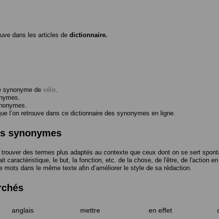
ouve dans les articles de
dictionnaire.
me synonyme de
vélo
.
onymes.
ynonymes.
 l’on retrouve dans ce dictionnaire des synonymes en ligne.
des synonymes
trouver des termes plus adaptés au contexte que ceux dont on se sert spont
t caractéristique, le but, la fonction, etc. de la chose, de l'être, de l'action e
e mots dans le même texte afin d’améliorer le style de sa rédaction.
rchés
anglais
mettre
en effet