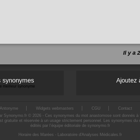
Il y 
es synonymes
Ajoutez 
 le meilleur synonyme
Antonyme
Widgets webmasters
CGU
Contact
Synonymo.fr © 2026 - Ces synonymes du mot anastomose sont donnés à titre i
t gratuite et réservée à un usage strictement personnel. Les synonymes du 
édités par l’équipe éditoriale de synonymo.fr
Horaire des Marées
-
Laboratoire d'Analyses Médicales.fr