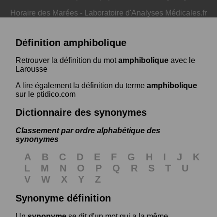
Horaire des Marées
-
Laboratoire d'Analyses Médicales.fr
Définition amphibolique
Retrouver la définition du mot
amphibolique
avec le
Larousse
A lire également la définition du terme
amphibolique
sur le ptidico.com
Dictionnaire des synonymes
Classement par ordre alphabétique des
synonymes
A
B
C
D
E
F
G
H
I
J
K
L
M
N
O
P
Q
R
S
T
U
V
W
X
Y
Z
Synonyme définition
Un
synonyme
se dit d'un mot qui a la même