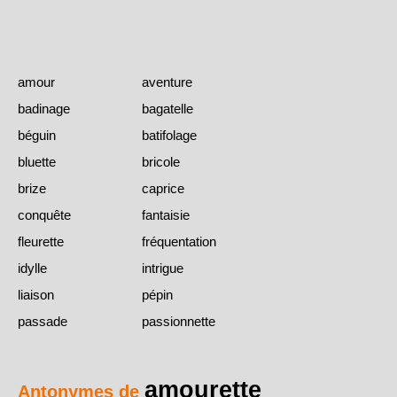
amour
aventure
badinage
bagatelle
béguin
batifolage
bluette
bricole
brize
caprice
conquête
fantaisie
fleurette
fréquentation
idylle
intrigue
liaison
pépin
passade
passionnette
amourette
Antonymes de