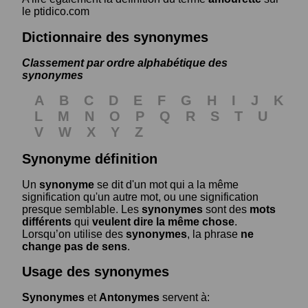
le ptidico.com
Dictionnaire des synonymes
Classement par ordre alphabétique des
synonymes
A
B
C
D
E
F
G
H
I
J
K
L
M
N
O
P
Q
R
S
T
U
V
W
X
Y
Z
Synonyme définition
Un
synonyme
se dit d'un mot qui a la même
signification qu'un autre mot, ou une signification
presque semblable. Les
synonymes
sont des
mots
différents
qui
veulent dire la même chose
.
Lorsqu’on utilise des
synonymes
, la phrase
ne
change pas de sens
.
Usage des synonymes
Synonymes
et
Antonymes
servent à: