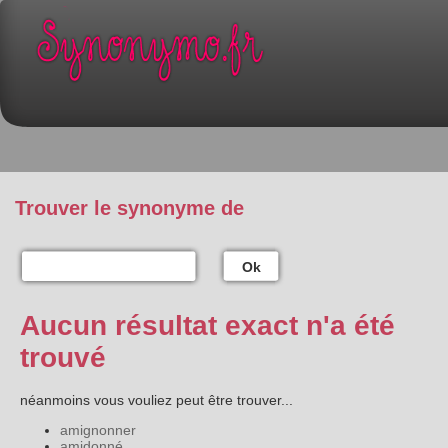
Trouver le synonyme de
Ok
Aucun résultat exact n'a été
trouvé
néanmoins vous vouliez peut être trouver...
amignonner
amidonné