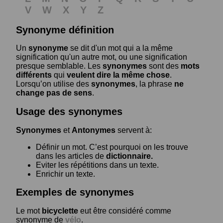
V
W
X
Y
Z
Synonyme définition
Un
synonyme
se dit d'un mot qui a la même
signification qu'un autre mot, ou une signification
presque semblable. Les
synonymes
sont des
mots
différents
qui
veulent dire la même chose
.
Lorsqu’on utilise des
synonymes
, la phrase
ne
change pas de sens
.
Usage des synonymes
Synonymes
et
Antonymes
servent à:
Définir un mot. C’est pourquoi on les trouve
dans les articles de
dictionnaire.
Eviter les répétitions dans un texte.
Enrichir un texte.
Exemples de synonymes
Le mot
bicyclette
eut être considéré comme
synonyme de
vélo
.