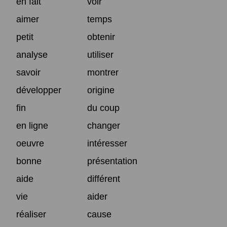
en fait
voir
aimer
temps
petit
obtenir
analyse
utiliser
savoir
montrer
développer
origine
fin
du coup
en ligne
changer
oeuvre
intéresser
bonne
présentation
aide
différent
vie
aider
réaliser
cause