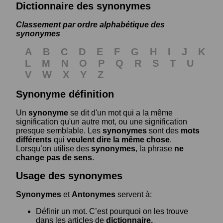
Dictionnaire des synonymes
Classement par ordre alphabétique des
synonymes
A
B
C
D
E
F
G
H
I
J
K
L
M
N
O
P
Q
R
S
T
U
V
W
X
Y
Z
Synonyme définition
Un
synonyme
se dit d'un mot qui a la même
signification qu'un autre mot, ou une signification
presque semblable. Les
synonymes
sont des
mots
différents
qui
veulent dire la même chose
.
Lorsqu’on utilise des
synonymes
, la phrase
ne
change pas de sens
.
Usage des synonymes
Synonymes
et
Antonymes
servent à:
Définir un mot. C’est pourquoi on les trouve
dans les articles de
dictionnaire.