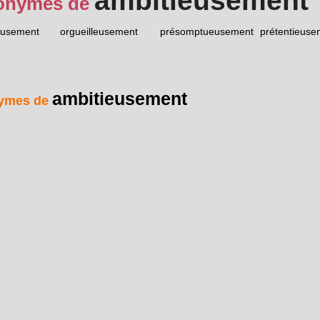
ambitieusement
onymes de
eusement
orgueilleusement
présomptueusement
prétentieuse
ambitieusement
ymes de