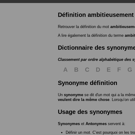
Définition ambitieusement
Retrouver la définition du mot
ambitieusem
A lire également la définition du terme
ambi
Dictionnaire des synonym
Classement par ordre alphabétique des
A
B
C
D
E
F
G
Synonyme définition
Un
synonyme
se dit d'un mot qui a la même
veulent dire la même chose
. Lorsqu’on ut
Usage des synonymes
Synonymes
et
Antonymes
servent à:
Définir un mot. C’est pourquoi on les tr