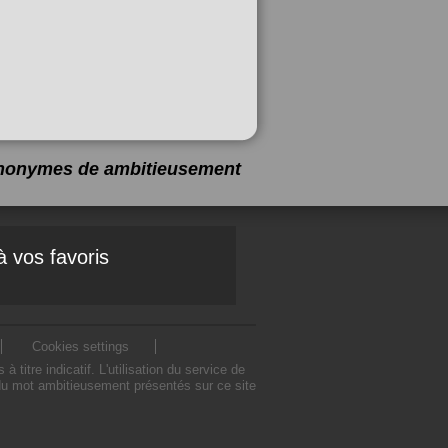
synonymes de
ambitieusement
à vos favoris
Cookies settings
re indicatif. L'utilisation du service de
du mot ambitieusement présentés sur ce site