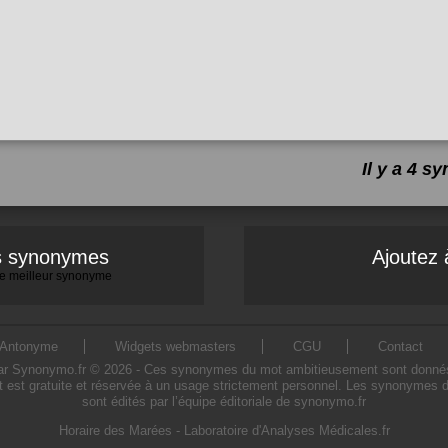
Il y a 4 
es synonymes
Ajoutez 
 le meilleur synonyme
Antonyme
Widgets webmasters
CGU
Contact
Synonymo.fr © 2026 - Ces synonymes du mot ambitieusement sont donnés à tit
est gratuite et réservée à un usage strictement personnel. Les synonymes 
sont édités par l’équipe éditoriale de synonymo.fr
Horaire des Marées
-
Laboratoire d'Analyses Médicales.fr