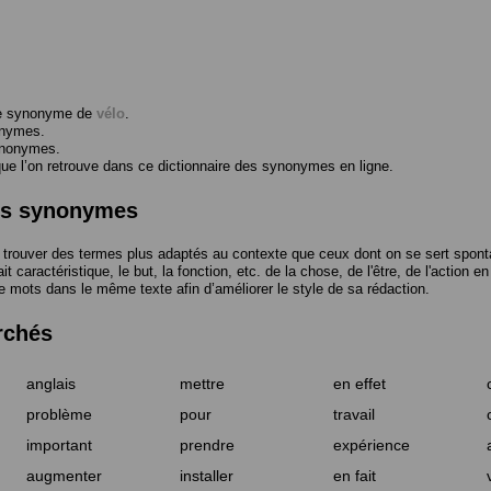
me synonyme de
vélo
.
onymes.
ynonymes.
 l’on retrouve dans ce dictionnaire des synonymes en ligne.
des synonymes
trouver des termes plus adaptés au contexte que ceux dont on se sert spont
t caractéristique, le but, la fonction, etc. de la chose, de l'être, de l'action e
e mots dans le même texte afin d’améliorer le style de sa rédaction.
rchés
anglais
mettre
en effet
problème
pour
travail
important
prendre
expérience
augmenter
installer
en fait