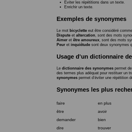
Eviter les répétitions dans un texte.
Enrichir un texte.
Exemples de synonymes
Le mot
bicyclette
eut être considéré com
Dispute
et
altercation
, sont des mots syn
Aimer
et
être amoureux
, sont des mots s
Peur
et
inquiétude
sont deux synonymes que
Usage d’un dictionnaire 
Le
dictionnaire des synonymes
permet de 
des termes plus adéquat pour restituer un trai
synonymes
permet d’éviter une répétition d
Synonymes les plus reche
faire
en plus
être
avoir
demander
bien
dire
trouver