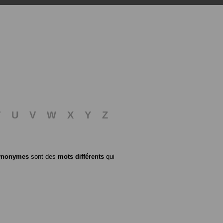
T
U
V
W
X
Y
Z
ynonymes
sont des
mots différents
qui