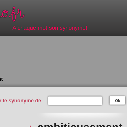
A chaque mot son synonyme!
t
r le synonyme de
Ok