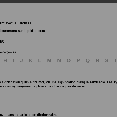
ent
avec le Larousse
tieusement
sur le ptidico.com
es
 synonymes
H
I
J
K
L
M
N
O
P
Q
R
S
 signification qu'un autre mot, ou une signification presque semblable. Les
s
ilise des
synonymes
, la phrase
ne change pas de sens
.
ouve dans les articles de
dictionnaire.