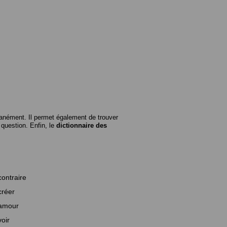
anément. Il permet également de trouver
n question. Enfin, le
dictionnaire des
contraire
créer
amour
voir