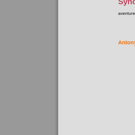
Syn
aventur
Anton