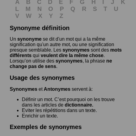
A
B
C
D
E
F
G
H
I
J
K
L
M
N
O
P
Q
R
S
T
U
V
W
X
Y
Z
Synonyme définition
Un
synonyme
se dit d'un mot qui a la même
signification qu'un autre mot, ou une signification
presque semblable. Les
synonymes
sont des
mots
différents
qui
veulent dire la même chose
.
Lorsqu’on utilise des
synonymes
, la phrase
ne
change pas de sens
.
Usage des synonymes
Synonymes
et
Antonymes
servent à:
Définir un mot. C’est pourquoi on les trouve
dans les articles de
dictionnaire.
Eviter les répétitions dans un texte.
Enrichir un texte.
Exemples de synonymes