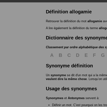
Définition allogamie
Retrouver la définition du mot
allogamie
ave
A lire également la définition du terme
allog
Dictionnaire des synonym
Classement par ordre alphabétique des
A
B
C
D
E
F
G
Synonyme définition
Un
synonyme
se dit d'un mot qui a la même
veulent dire la même chose
. Lorsqu’on ut
Usage des synonymes
Synonymes
et
Antonymes
servent à:
Définir un mot. C’est pourquoi on les tr