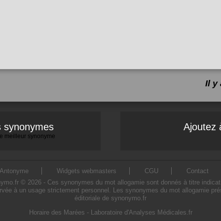
Il 
es synonymes
Ajoutez 
 le meilleur synonyme
Antonyme
Widgets webmasters
CGU
Contact
.fr © 2026 - Ces synonymes du mot allogamie sont donnés à titre indicatif. 
rvée à un usage strictement personnel. Les synonymes du mot allogamie prése
éditoriale de synonymo.fr
Horaire des Marées
-
Laboratoire d'Analyses Médicales.fr