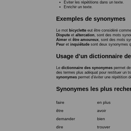
Eviter les répétitions dans un texte.
Enrichir un texte.
Exemples de synonymes
Le mot
bicyclette
eut être considéré com
Dispute
et
altercation
, sont des mots syn
Aimer
et
être amoureux
, sont des mots s
Peur
et
inquiétude
sont deux synonymes que
Usage d’un dictionnaire 
Le
dictionnaire des synonymes
permet de 
des termes plus adéquat pour restituer un trai
synonymes
permet d’éviter une répétition d
Synonymes les plus reche
faire
en plus
être
avoir
demander
bien
dire
trouver