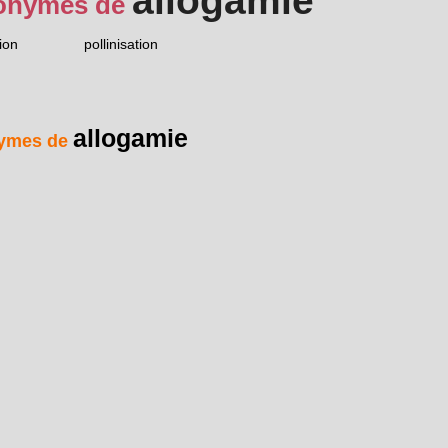
allogamie
onymes de
ion
pollinisation
allogamie
ymes de