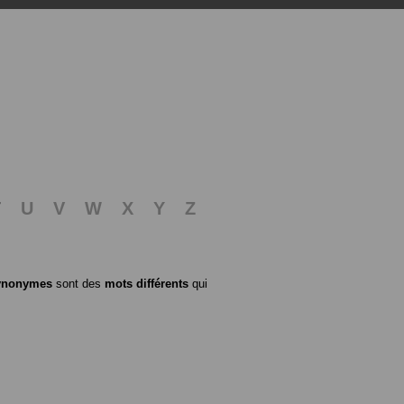
T
U
V
W
X
Y
Z
ynonymes
sont des
mots différents
qui