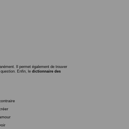
anément. Il permet également de trouver
n question. Enfin, le
dictionnaire des
contraire
créer
amour
voir