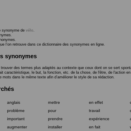
me synonyme de
vélo
.
onymes.
ynonymes.
 l’on retrouve dans ce dictionnaire des synonymes en ligne.
des synonymes
trouver des termes plus adaptés au contexte que ceux dont on se sert spont
t caractéristique, le but, la fonction, etc. de la chose, de l'être, de l'action e
e mots dans le même texte afin d’améliorer le style de sa rédaction.
rchés
anglais
mettre
en effet
problème
pour
travail
important
prendre
expérience
augmenter
installer
en fait