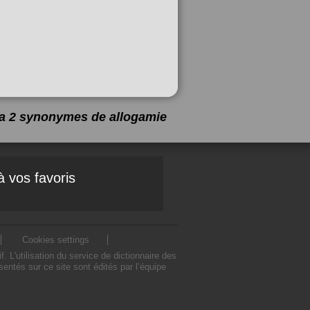
y a 2 synonymes de
allogamie
à vos favoris
Cookies settings
L'utilisation du service de dictionnaire des
ntés sur ce site sont édités par l’équipe