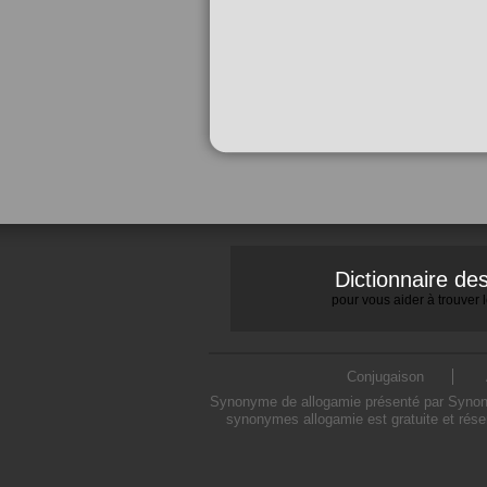
Dictionnaire d
pour vous aider à trouver
Conjugaison
Synonyme de allogamie présenté par Synonymo
synonymes allogamie est gratuite et rése