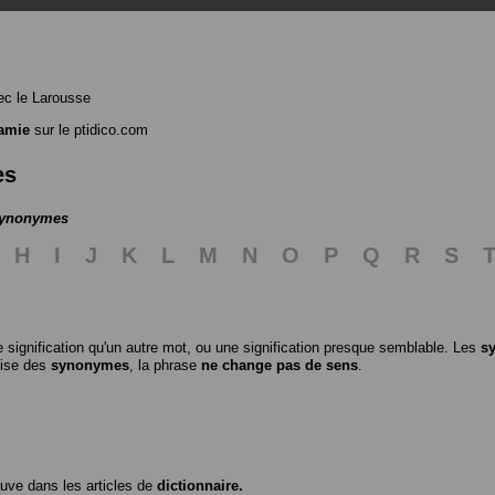
c le Larousse
amie
sur le ptidico.com
es
 synonymes
H
I
J
K
L
M
N
O
P
Q
R
S
 signification qu'un autre mot, ou une signification presque semblable. Les
s
ilise des
synonymes
, la phrase
ne change pas de sens
.
ouve dans les articles de
dictionnaire.