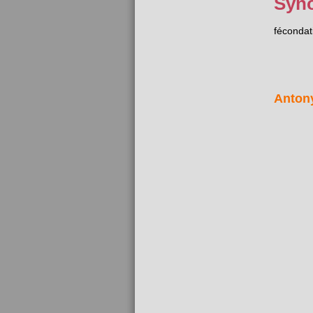
Syn
fécondat
Anton