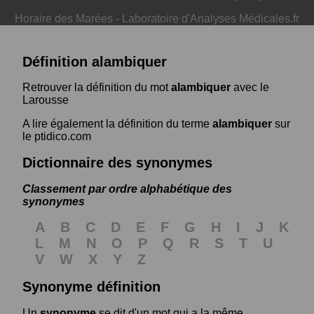
Horaire des Marées
-
Laboratoire d'Analyses Médicales.fr
Définition alambiquer
Retrouver la définition du mot
alambiquer
avec le
Larousse
A lire également la définition du terme
alambiquer
sur
le ptidico.com
Dictionnaire des synonymes
Classement par ordre alphabétique des
synonymes
A
B
C
D
E
F
G
H
I
J
K
L
M
N
O
P
Q
R
S
T
U
V
W
X
Y
Z
Synonyme définition
Un
synonyme
se dit d'un mot qui a la même