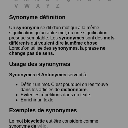
V
W
X
Y
Z
Synonyme définition
Un
synonyme
se dit d'un mot qui a la même
signification qu'un autre mot, ou une signification
presque semblable. Les
synonymes
sont des
mots
différents
qui
veulent dire la même chose
.
Lorsqu’on utilise des
synonymes
, la phrase
ne
change pas de sens
.
Usage des synonymes
Synonymes
et
Antonymes
servent à:
Définir un mot. C’est pourquoi on les trouve
dans les articles de
dictionnaire.
Eviter les répétitions dans un texte.
Enrichir un texte.
Exemples de synonymes
Le mot
bicyclette
eut être considéré comme
synonyme de
vélo
.