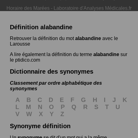
Horaire des Marées
-
Laboratoire d'Analyses Médicales.fr
Définition alabandine
Retrouver la définition du mot
alabandine
avec le
Larousse
A lire également la définition du terme
alabandine
sur
le ptidico.com
Dictionnaire des synonymes
Classement par ordre alphabétique des
synonymes
A
B
C
D
E
F
G
H
I
J
K
L
M
N
O
P
Q
R
S
T
U
V
W
X
Y
Z
Synonyme définition
Un
synonyme
se dit d'un mot qui a la même