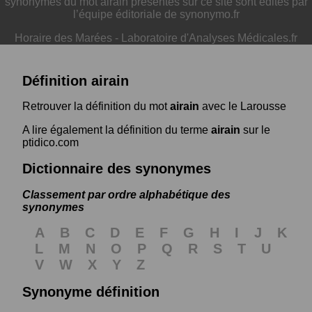
synonymes du mot airain présentés sur ce site sont édités par
l’équipe éditoriale de synonymo.fr
Horaire des Marées
-
Laboratoire d'Analyses Médicales.fr
Définition airain
Retrouver la définition du mot
airain
avec le Larousse
A lire également la définition du terme
airain
sur le
ptidico.com
Dictionnaire des synonymes
Classement par ordre alphabétique des
synonymes
A
B
C
D
E
F
G
H
I
J
K
L
M
N
O
P
Q
R
S
T
U
V
W
X
Y
Z
Synonyme définition