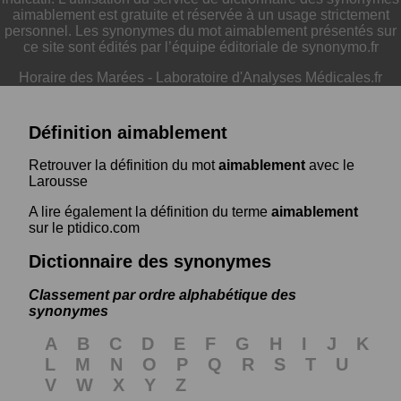
aimablement est gratuite et réservée à un usage strictement
personnel. Les synonymes du mot aimablement présentés sur
ce site sont édités par l’équipe éditoriale de synonymo.fr
Horaire des Marées
-
Laboratoire d'Analyses Médicales.fr
Définition aimablement
Retrouver la définition du mot
aimablement
avec le
Larousse
A lire également la définition du terme
aimablement
sur le ptidico.com
Dictionnaire des synonymes
Classement par ordre alphabétique des
synonymes
A
B
C
D
E
F
G
H
I
J
K
L
M
N
O
P
Q
R
S
T
U
V
W
X
Y
Z