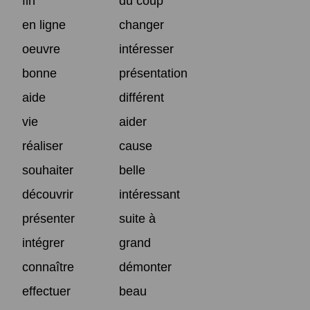
fin
du coup
en ligne
changer
oeuvre
intéresser
bonne
présentation
aide
différent
vie
aider
réaliser
cause
souhaiter
belle
découvrir
intéressant
présenter
suite à
intégrer
grand
connaître
démonter
effectuer
beau