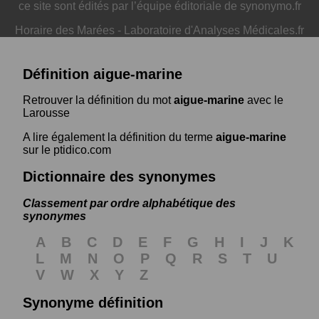
ce site sont édités par l’équipe éditoriale de synonymo.fr
Horaire des Marées
-
Laboratoire d'Analyses Médicales.fr
Définition aigue-marine
Retrouver la définition du mot
aigue-marine
avec le
Larousse
A lire également la définition du terme
aigue-marine
sur le ptidico.com
Dictionnaire des synonymes
Classement par ordre alphabétique des
synonymes
A
B
C
D
E
F
G
H
I
J
K
L
M
N
O
P
Q
R
S
T
U
V
W
X
Y
Z
Synonyme définition