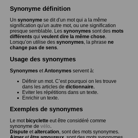
Synonyme définition
Un
synonyme
se dit d'un mot qui a la même
signification qu'un autre mot, ou une signification
presque semblable. Les
synonymes
sont des
mots
différents
qui
veulent dire la même chose
.
Lorsqu’on utilise des
synonymes
, la phrase
ne
change pas de sens
.
Usage des synonymes
Synonymes
et
Antonymes
servent à:
Définir un mot. C’est pourquoi on les trouve
dans les articles de
dictionnaire.
Eviter les répétitions dans un texte.
Enrichir un texte.
Exemples de synonymes
Le mot
bicyclette
eut être considéré comme
synonyme de
vélo
.
Dispute
et
altercation
, sont des mots synonymes.
Aimer
et
être amoureux
, sont des mots synonymes.