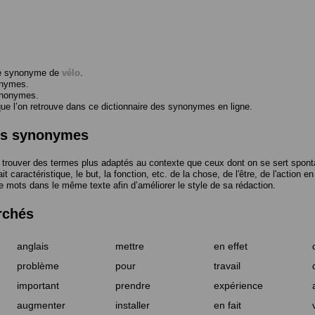
me synonyme de
vélo
.
onymes.
ynonymes.
 l’on retrouve dans ce dictionnaire des synonymes en ligne.
des synonymes
trouver des termes plus adaptés au contexte que ceux dont on se sert spont
t caractéristique, le but, la fonction, etc. de la chose, de l'être, de l'action e
e mots dans le même texte afin d’améliorer le style de sa rédaction.
rchés
anglais
mettre
en effet
problème
pour
travail
important
prendre
expérience
augmenter
installer
en fait