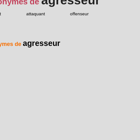
agresseur
onymes de
t
attaquant
offenseur
agresseur
ymes de