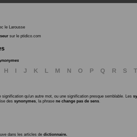
c le Larousse
seur
sur le ptidico.com
es
 synonymes
H
I
J
K
L
M
N
O
P
Q
R
S
 signification qu'un autre mot, ou une signification presque semblable. Les
s
ilise des
synonymes
, la phrase
ne change pas de sens
.
ouve dans les articles de
dictionnaire.