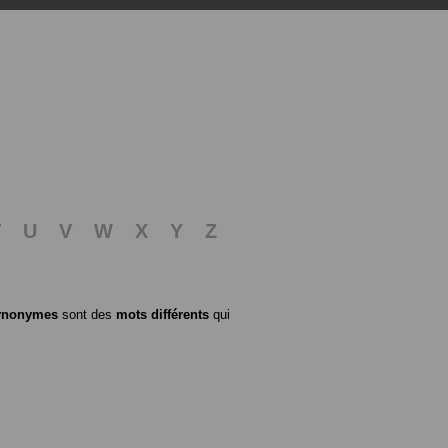
T
U
V
W
X
Y
Z
ynonymes
sont des
mots différents
qui