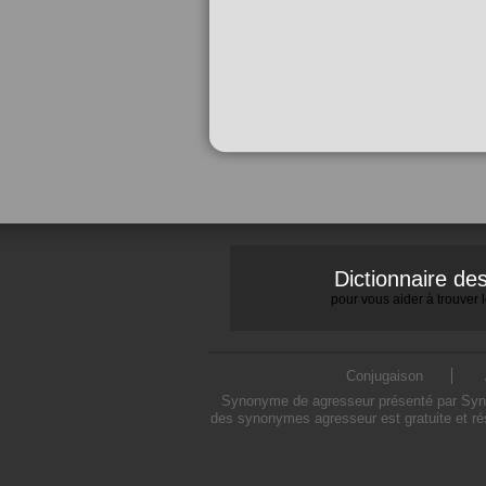
Dictionnaire d
pour vous aider à trouver
Conjugaison
Synonyme de agresseur présenté par Synony
des synonymes agresseur est gratuite et ré