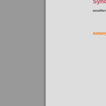
Syn
assaillan
Anton