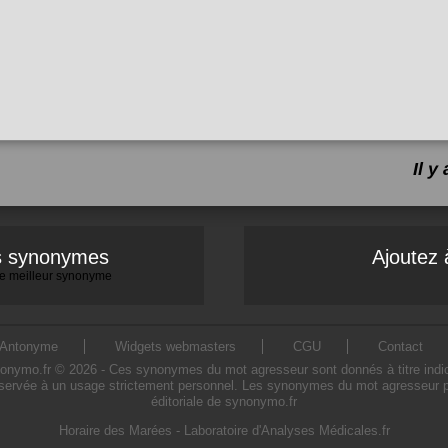
Il 
es synonymes
Ajoutez 
 le meilleur synonyme
Antonyme
Widgets webmasters
CGU
Contact
mo.fr © 2026 - Ces synonymes du mot agresseur sont donnés à titre indicatif
servée à un usage strictement personnel. Les synonymes du mot agresseur pré
éditoriale de synonymo.fr
Horaire des Marées
-
Laboratoire d'Analyses Médicales.fr