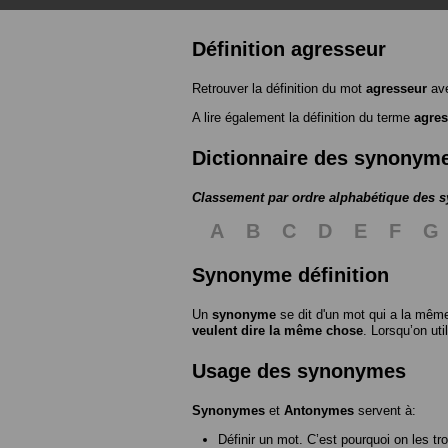
Définition agresseur
Retrouver la définition du mot
agresseur
ave
A lire également la définition du terme
agres
Dictionnaire des synonym
Classement par ordre alphabétique des
A
B
C
D
E
F
G
Synonyme définition
Un
synonyme
se dit d'un mot qui a la même
veulent dire la même chose
. Lorsqu’on ut
Usage des synonymes
Synonymes
et
Antonymes
servent à:
Définir un mot. C’est pourquoi on les tr