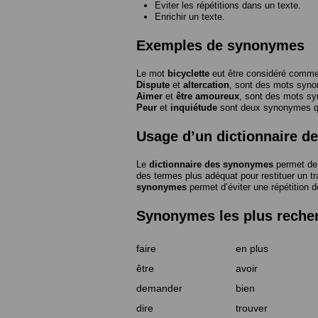
Eviter les répétitions dans un texte.
Enrichir un texte.
Exemples de synonymes
Le mot
bicyclette
eut être considéré com
Dispute
et
altercation
, sont des mots syn
Aimer
et
être amoureux
, sont des mots s
Peur
et
inquiétude
sont deux synonymes que
Usage d’un dictionnaire 
Le
dictionnaire des synonymes
permet de 
des termes plus adéquat pour restituer un trai
synonymes
permet d’éviter une répétition d
Synonymes les plus reche
faire
en plus
être
avoir
demander
bien
dire
trouver