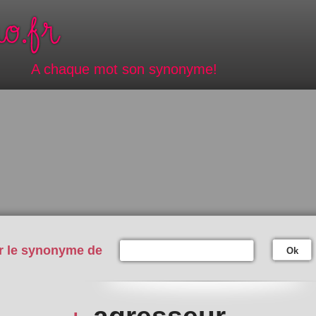
A chaque mot son synonyme!
r le synonyme de
Ok