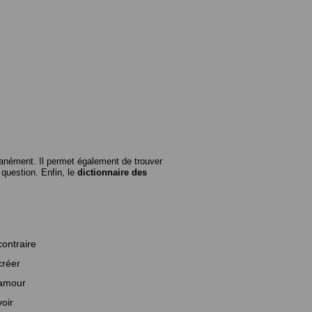
anément. Il permet également de trouver
n question. Enfin, le
dictionnaire des
contraire
créer
amour
voir