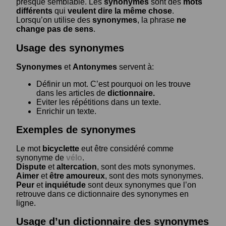
presque semblable. Les
synonymes
sont des
mots
différents
qui
veulent dire la même chose
.
Lorsqu’on utilise des
synonymes
, la phrase
ne
change pas de sens
.
Usage des synonymes
Synonymes
et
Antonymes
servent à:
Définir un mot. C’est pourquoi on les trouve
dans les articles de
dictionnaire.
Eviter les répétitions dans un texte.
Enrichir un texte.
Exemples de synonymes
Le mot
bicyclette
eut être considéré comme
synonyme de
vélo
.
Dispute
et
altercation
, sont des mots synonymes.
Aimer
et
être amoureux
, sont des mots synonymes.
Peur
et
inquiétude
sont deux synonymes que l’on
retrouve dans ce dictionnaire des synonymes en
ligne.
Usage d’un dictionnaire des synonymes