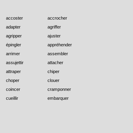
accoster
accrocher
adapter
agriffer
agripper
ajuster
épingler
appréhender
arrimer
assembler
assujettir
attacher
attraper
chiper
choper
clouer
coincer
cramponner
cueillir
embarquer