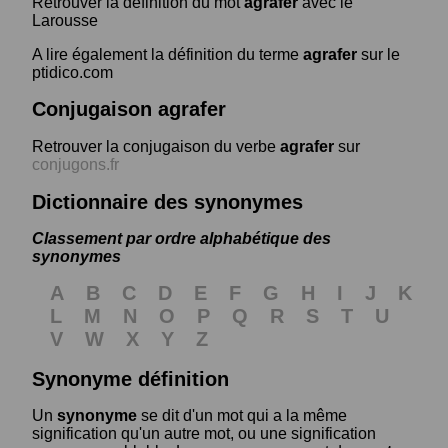
Retrouver la définition du mot
agrafer
avec le
Larousse
A lire également la définition du terme
agrafer
sur le
ptidico.com
Conjugaison agrafer
Retrouver la conjugaison du verbe
agrafer
sur
conjugons.fr
Dictionnaire des synonymes
Classement par ordre alphabétique des
synonymes
A
B
C
D
E
F
G
H
I
J
K
L
M
N
O
P
Q
R
S
T
U
V
W
X
Y
Z
Synonyme définition
Un
synonyme
se dit d'un mot qui a la même
signification qu'un autre mot, ou une signification