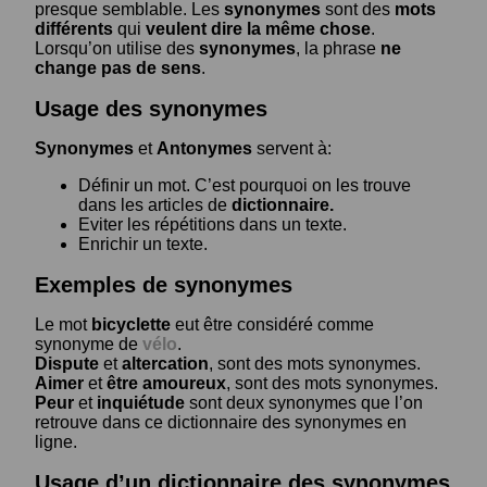
presque semblable. Les
synonymes
sont des
mots
différents
qui
veulent dire la même chose
.
Lorsqu’on utilise des
synonymes
, la phrase
ne
change pas de sens
.
Usage des synonymes
Synonymes
et
Antonymes
servent à:
Définir un mot. C’est pourquoi on les trouve
dans les articles de
dictionnaire.
Eviter les répétitions dans un texte.
Enrichir un texte.
Exemples de synonymes
Le mot
bicyclette
eut être considéré comme
synonyme de
vélo
.
Dispute
et
altercation
, sont des mots synonymes.
Aimer
et
être amoureux
, sont des mots synonymes.
Peur
et
inquiétude
sont deux synonymes que l’on
retrouve dans ce dictionnaire des synonymes en
ligne.
Usage d’un dictionnaire des synonymes