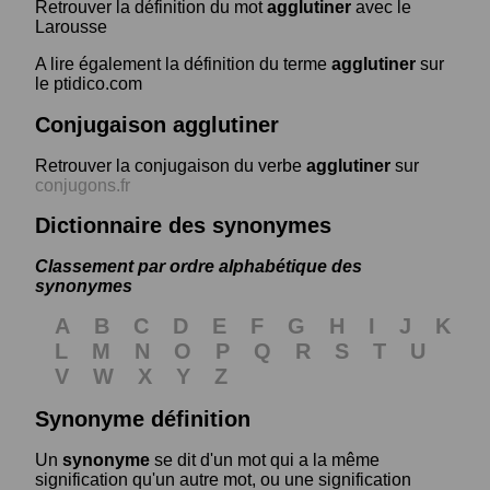
Retrouver la définition du mot
agglutiner
avec le
Larousse
A lire également la définition du terme
agglutiner
sur
le ptidico.com
Conjugaison agglutiner
Retrouver la conjugaison du verbe
agglutiner
sur
conjugons.fr
Dictionnaire des synonymes
Classement par ordre alphabétique des
synonymes
A
B
C
D
E
F
G
H
I
J
K
L
M
N
O
P
Q
R
S
T
U
V
W
X
Y
Z
Synonyme définition
Un
synonyme
se dit d'un mot qui a la même
signification qu'un autre mot, ou une signification