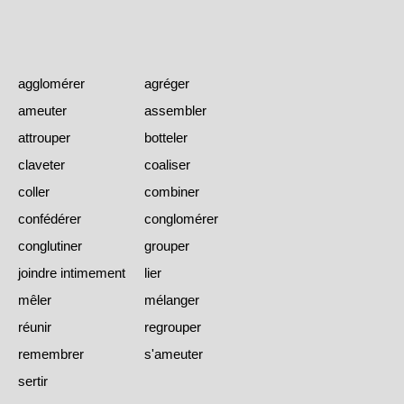
agglomérer
agréger
ameuter
assembler
attrouper
botteler
claveter
coaliser
coller
combiner
confédérer
conglomérer
conglutiner
grouper
joindre intimement
lier
mêler
mélanger
réunir
regrouper
remembrer
s'ameuter
sertir