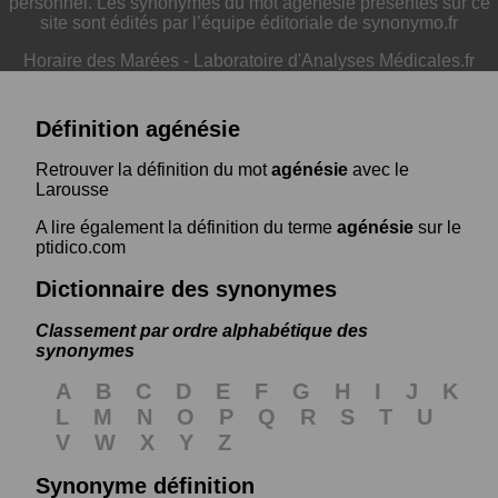
personnel. Les synonymes du mot agénésie présentés sur ce
site sont édités par l’équipe éditoriale de synonymo.fr
Horaire des Marées
-
Laboratoire d'Analyses Médicales.fr
Définition agénésie
Retrouver la définition du mot
agénésie
avec le
Larousse
A lire également la définition du terme
agénésie
sur le
ptidico.com
Dictionnaire des synonymes
Classement par ordre alphabétique des
synonymes
A
B
C
D
E
F
G
H
I
J
K
L
M
N
O
P
Q
R
S
T
U
V
W
X
Y
Z
Synonyme définition