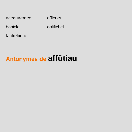
accoutrement
affiquet
babiole
colifichet
fanfreluche
affûtiau
Antonymes de