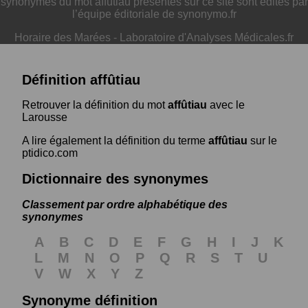
synonymes du mot affûtiau présentés sur ce site sont édités par
l’équipe éditoriale de synonymo.fr
Horaire des Marées
-
Laboratoire d'Analyses Médicales.fr
Définition affûtiau
Retrouver la définition du mot
affûtiau
avec le
Larousse
A lire également la définition du terme
affûtiau
sur le
ptidico.com
Dictionnaire des synonymes
Classement par ordre alphabétique des
synonymes
A
B
C
D
E
F
G
H
I
J
K
L
M
N
O
P
Q
R
S
T
U
V
W
X
Y
Z
Synonyme définition