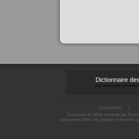
Dictionnaire d
pour vous aider à trouver
Conjugaison
Synonyme de affété présenté par Synonym
synonymes affété est gratuite et réservée à