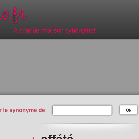
A chaque mot son synonyme!
r le synonyme de
Ok