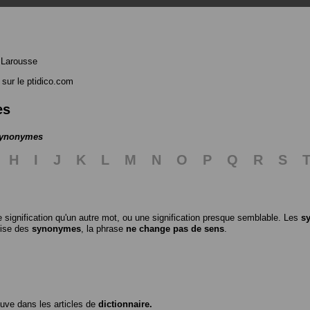
 Larousse
sur le ptidico.com
es
 synonymes
H
I
J
K
L
M
N
O
P
Q
R
S
 signification qu'un autre mot, ou une signification presque semblable. Les
s
ilise des
synonymes
, la phrase
ne change pas de sens
.
ouve dans les articles de
dictionnaire.