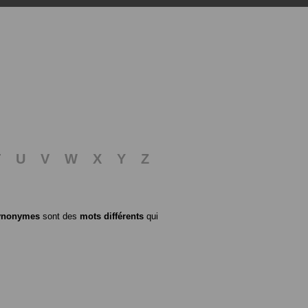
T
U
V
W
X
Y
Z
ynonymes
sont des
mots différents
qui