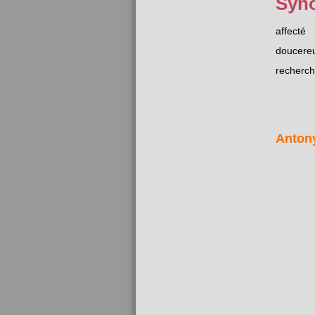
Syn
affecté
doucere
recherc
Anton