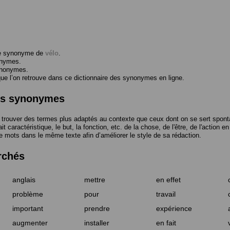
me synonyme de
vélo
.
onymes.
ynonymes.
 l’on retrouve dans ce dictionnaire des synonymes en ligne.
des synonymes
trouver des termes plus adaptés au contexte que ceux dont on se sert spont
t caractéristique, le but, la fonction, etc. de la chose, de l'être, de l'action e
e mots dans le même texte afin d’améliorer le style de sa rédaction.
rchés
anglais
mettre
en effet
problème
pour
travail
important
prendre
expérience
augmenter
installer
en fait