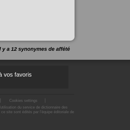
Il y a 12 synonymes de
affété
à vos favoris
Cookies settings
ilisation du service de dictionnaire des
 site sont édités par l’équipe éditoriale de