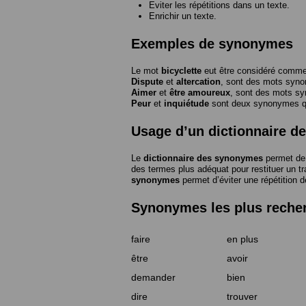
Eviter les répétitions dans un texte.
Enrichir un texte.
Exemples de synonymes
Le mot
bicyclette
eut être considéré com
Dispute
et
altercation
, sont des mots syn
Aimer
et
être amoureux
, sont des mots s
Peur
et
inquiétude
sont deux synonymes que
Usage d’un dictionnaire 
Le
dictionnaire des synonymes
permet de 
des termes plus adéquat pour restituer un trai
synonymes
permet d’éviter une répétition d
Synonymes les plus reche
faire
en plus
être
avoir
demander
bien
dire
trouver