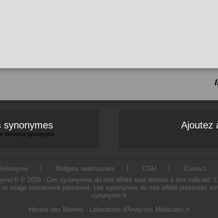
es synonymes
Ajoutez 
 le meilleur synonyme
Antonyme
Widgets webmasters
CGU
Contact
o.fr © 2026 - Ces synonymes du mot affété sont donnés à titre indicatif. L'ut
 un usage strictement personnel. Les synonymes du mot affété présentés sur ce
synonymo.fr
Horaire des Marées
-
Laboratoire d'Analyses Médicales.fr