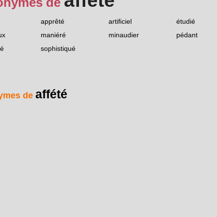
affété
onymes de
apprêté
artificiel
étudié
ux
maniéré
minaudier
pédant
hé
sophistiqué
affété
ymes de