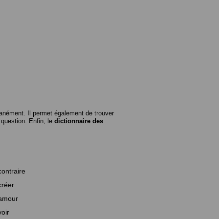
anément. Il permet également de trouver
n question. Enfin, le
dictionnaire des
contraire
créer
amour
voir