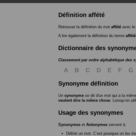
Définition affété
Retrouver la définition du mot
affété
avec le
A lire également la définition du terme
affété
Dictionnaire des synonym
Classement par ordre alphabétique des
A
B
C
D
E
F
G
Synonyme définition
Un
synonyme
se dit d'un mot qui a la même
veulent dire la même chose
. Lorsqu’on ut
Usage des synonymes
Synonymes
et
Antonymes
servent à:
Définir un mot. C’est pourquoi on les tr