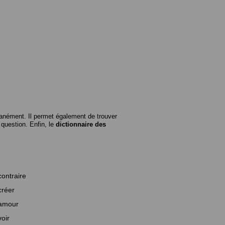
anément. Il permet également de trouver
n question. Enfin, le
dictionnaire des
contraire
créer
amour
voir