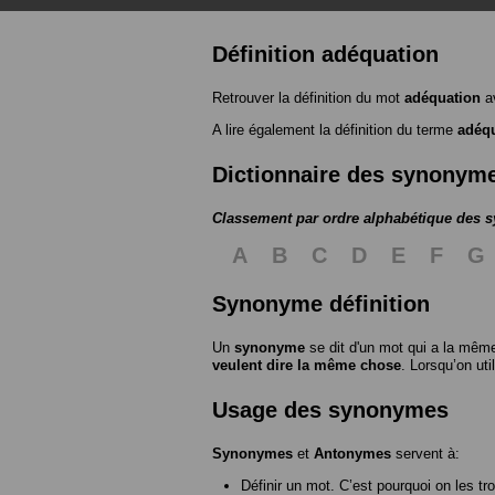
Définition adéquation
Retrouver la définition du mot
adéquation
av
A lire également la définition du terme
adéq
Dictionnaire des synonym
Classement par ordre alphabétique des
A
B
C
D
E
F
G
Synonyme définition
Un
synonyme
se dit d'un mot qui a la même
veulent dire la même chose
. Lorsqu’on ut
Usage des synonymes
Synonymes
et
Antonymes
servent à:
Définir un mot. C’est pourquoi on les tr