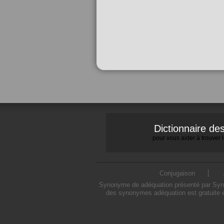
Dictionnaire d
pour vous aider à trouver
Conjugaison
Synonyme de adéquation présenté par Synony
des synonymes adéquation est gratuite e