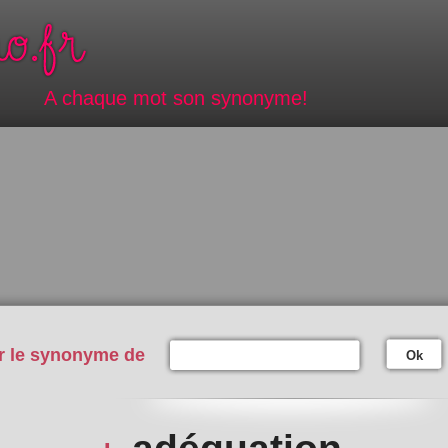
A chaque mot son synonyme!
r le synonyme de
Ok