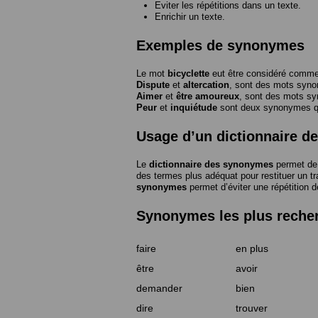
Eviter les répétitions dans un texte.
Enrichir un texte.
Exemples de synonymes
Le mot
bicyclette
eut être considéré com
Dispute
et
altercation
, sont des mots syn
Aimer
et
être amoureux
, sont des mots s
Peur
et
inquiétude
sont deux synonymes que
Usage d’un dictionnaire 
Le
dictionnaire des synonymes
permet de 
des termes plus adéquat pour restituer un trai
synonymes
permet d’éviter une répétition d
Synonymes les plus reche
faire
en plus
être
avoir
demander
bien
dire
trouver