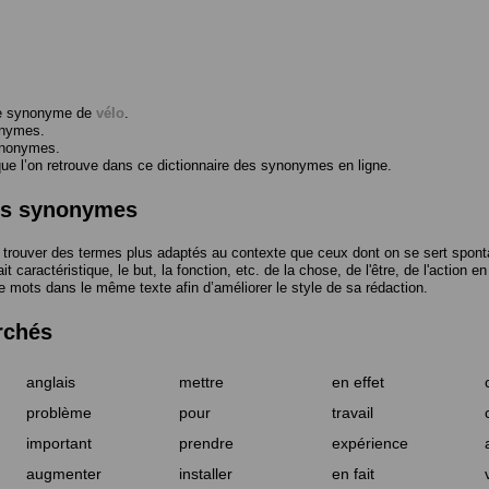
me synonyme de
vélo
.
onymes.
ynonymes.
 l’on retrouve dans ce dictionnaire des synonymes en ligne.
des synonymes
trouver des termes plus adaptés au contexte que ceux dont on se sert spont
t caractéristique, le but, la fonction, etc. de la chose, de l'être, de l'action e
e mots dans le même texte afin d’améliorer le style de sa rédaction.
rchés
anglais
mettre
en effet
problème
pour
travail
important
prendre
expérience
augmenter
installer
en fait