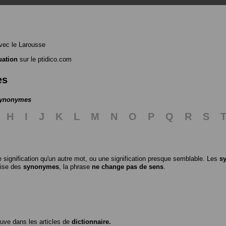
ec le Larousse
uation
sur le ptidico.com
es
 synonymes
H
I
J
K
L
M
N
O
P
Q
R
S
 signification qu'un autre mot, ou une signification presque semblable. Les
s
ilise des
synonymes
, la phrase
ne change pas de sens
.
ouve dans les articles de
dictionnaire.