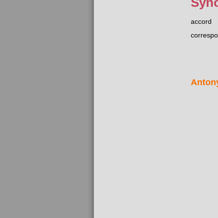
Syn
accord
corresp
Anton