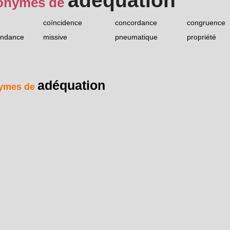
adéquation
onymes de
coïncidence
concordance
congruence
ondance
missive
pneumatique
propriété
adéquation
ymes de