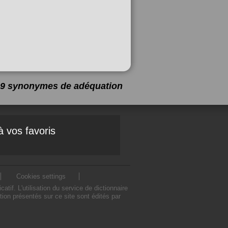
 a 9 synonymes de
adéquation
à vos favoris
Cookies settings
f. L'utilisation du service de dictionnaire
on présentés sur ce site sont édités par