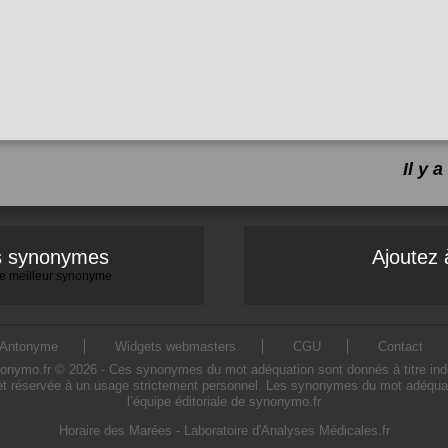
Il y
es synonymes
Ajoutez 
 le meilleur synonyme
Antonyme
Widgets webmasters
CGU
Contact
mo.fr © 2026 - Ces synonymes du mot adéquation sont donnés à titre indicati
t réservée à un usage strictement personnel. Les synonymes du mot adéquati
l’équipe éditoriale de synonymo.fr
Horaire des Marées
-
Laboratoire d'Analyses Médicales.fr