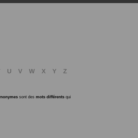
T
U
V
W
X
Y
Z
ynonymes
sont des
mots différents
qui