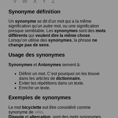
V
W
X
Y
Z
Synonyme définition
Un
synonyme
se dit d'un mot qui a la même
signification qu'un autre mot, ou une signification
presque semblable. Les
synonymes
sont des
mots
différents
qui
veulent dire la même chose
.
Lorsqu’on utilise des
synonymes
, la phrase
ne
change pas de sens
.
Usage des synonymes
Synonymes
et
Antonymes
servent à:
Définir un mot. C’est pourquoi on les trouve
dans les articles de
dictionnaire.
Eviter les répétitions dans un texte.
Enrichir un texte.
Exemples de synonymes
Le mot
bicyclette
eut être considéré comme
synonyme de
vélo
.
Dispute
et
altercation
, sont des mots synonymes.