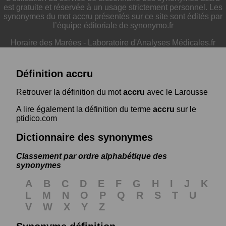
est gratuite et réservée à un usage strictement personnel. Les
synonymes du mot accru présentés sur ce site sont édités par
l’équipe éditoriale de synonymo.fr
Horaire des Marées
-
Laboratoire d'Analyses Médicales.fr
Définition accru
Retrouver la définition du mot
accru
avec le Larousse
A lire également la définition du terme
accru
sur le
ptidico.com
Dictionnaire des synonymes
Classement par ordre alphabétique des
synonymes
A
B
C
D
E
F
G
H
I
J
K
L
M
N
O
P
Q
R
S
T
U
V
W
X
Y
Z