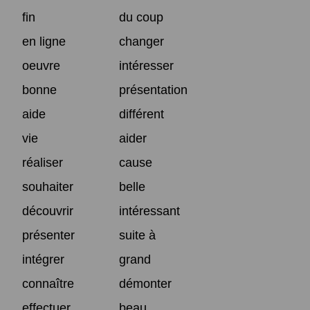
fin
du coup
en ligne
changer
oeuvre
intéresser
bonne
présentation
aide
différent
vie
aider
réaliser
cause
souhaiter
belle
découvrir
intéressant
présenter
suite à
intégrer
grand
connaître
démonter
effectuer
beau