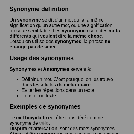
Synonyme définition
Un
synonyme
se dit d'un mot qui a la même
signification qu'un autre mot, ou une signification
presque semblable. Les
synonymes
sont des
mots
différents
qui
veulent dire la même chose
.
Lorsqu’on utilise des
synonymes
, la phrase
ne
change pas de sens
.
Usage des synonymes
Synonymes
et
Antonymes
servent à:
Définir un mot. C’est pourquoi on les trouve
dans les articles de
dictionnaire.
Eviter les répétitions dans un texte.
Enrichir un texte.
Exemples de synonymes
Le mot
bicyclette
eut être considéré comme
synonyme de
vélo
.
Dispute
et
altercation
, sont des mots synonymes.
Aimer
et
être amoureux
, sont des mots synonymes.