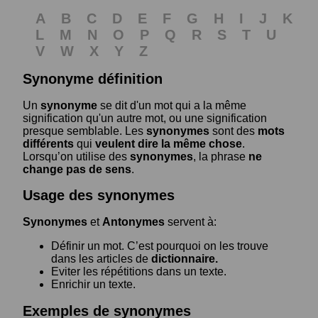
A
B
C
D
E
F
G
H
I
J
K
L
M
N
O
P
Q
R
S
T
U
V
W
X
Y
Z
Synonyme définition
Un
synonyme
se dit d'un mot qui a la même
signification qu'un autre mot, ou une signification
presque semblable. Les
synonymes
sont des
mots
différents
qui
veulent dire la même chose
.
Lorsqu’on utilise des
synonymes
, la phrase
ne
change pas de sens
.
Usage des synonymes
Synonymes
et
Antonymes
servent à:
Définir un mot. C’est pourquoi on les trouve
dans les articles de
dictionnaire.
Eviter les répétitions dans un texte.
Enrichir un texte.
Exemples de synonymes