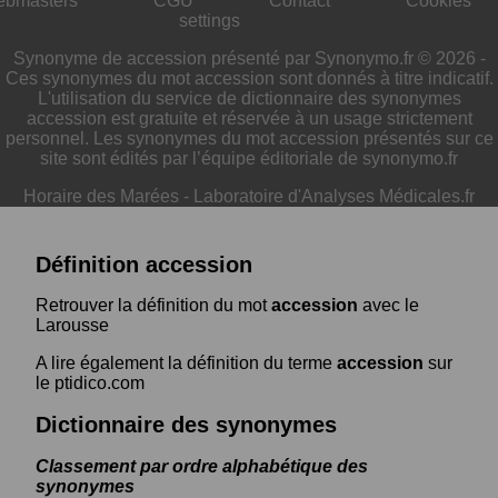
ebmasters
CGU
Contact
Cookies
settings
Synonyme de accession présenté par Synonymo.fr © 2026 -
Ces synonymes du mot accession sont donnés à titre indicatif.
L'utilisation du service de dictionnaire des synonymes
accession est gratuite et réservée à un usage strictement
personnel. Les synonymes du mot accession présentés sur ce
site sont édités par l’équipe éditoriale de synonymo.fr
Horaire des Marées
-
Laboratoire d'Analyses Médicales.fr
Définition accession
Retrouver la définition du mot
accession
avec le
Larousse
A lire également la définition du terme
accession
sur
le ptidico.com
Dictionnaire des synonymes
Classement par ordre alphabétique des
synonymes