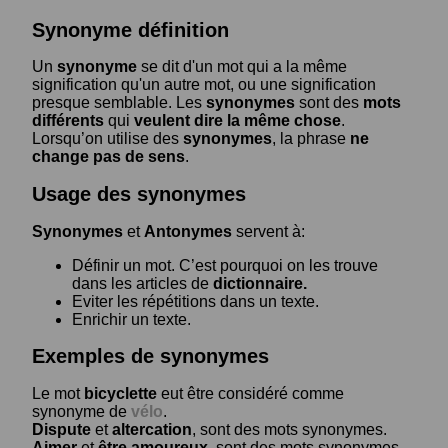
Synonyme définition
Un
synonyme
se dit d'un mot qui a la même
signification qu'un autre mot, ou une signification
presque semblable. Les
synonymes
sont des
mots
différents
qui
veulent dire la même chose
.
Lorsqu’on utilise des
synonymes
, la phrase
ne
change pas de sens
.
Usage des synonymes
Synonymes
et
Antonymes
servent à:
Définir un mot. C’est pourquoi on les trouve
dans les articles de
dictionnaire.
Eviter les répétitions dans un texte.
Enrichir un texte.
Exemples de synonymes
Le mot
bicyclette
eut être considéré comme
synonyme de
vélo
.
Dispute
et
altercation
, sont des mots synonymes.
Aimer
et
être amoureux
, sont des mots synonymes.