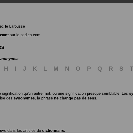
ec le Larousse
ssant
sur le ptidico.com
es
 synonymes
H
I
J
K
L
M
N
O
P
Q
R
S
 signification qu'un autre mot, ou une signification presque semblable. Les
s
ilise des
synonymes
, la phrase
ne change pas de sens
.
ouve dans les articles de
dictionnaire.