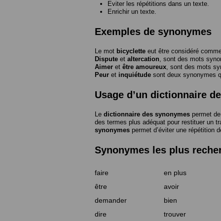
Eviter les répétitions dans un texte.
Enrichir un texte.
Exemples de synonymes
Le mot
bicyclette
eut être considéré com
Dispute
et
altercation
, sont des mots syn
Aimer
et
être amoureux
, sont des mots s
Peur
et
inquiétude
sont deux synonymes que
Usage d’un dictionnaire 
Le
dictionnaire des synonymes
permet de 
des termes plus adéquat pour restituer un trai
synonymes
permet d’éviter une répétition d
Synonymes les plus reche
faire
en plus
être
avoir
demander
bien
dire
trouver