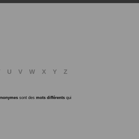
T
U
V
W
X
Y
Z
ynonymes
sont des
mots différents
qui