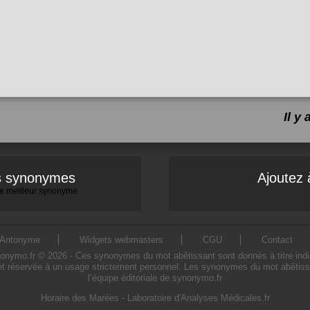
Il y
es synonymes
Ajoutez 
 le meilleur synonyme
Antonyme
Widgets webmasters
CGU
Contact
ymo.fr © 2026 - Ces synonymes du mot abêtissant sont donnés à titre indicatif
t réservée à un usage strictement personnel. Les synonymes du mot abêtissa
l’équipe éditoriale de synonymo.fr
Horaire des Marées
-
Laboratoire d'Analyses Médicales.fr