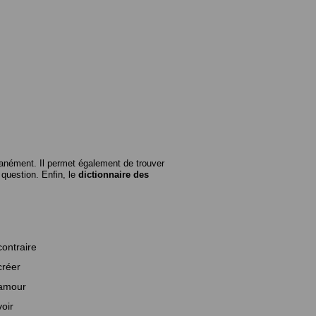
anément. Il permet également de trouver
n question. Enfin, le
dictionnaire des
contraire
créer
amour
voir