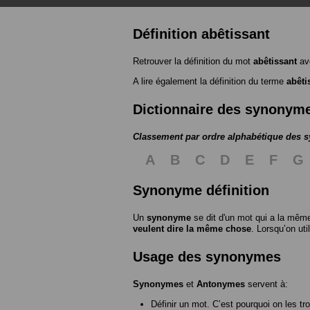
Définition abêtissant
Retrouver la définition du mot
abêtissant
av
A lire également la définition du terme
abêti
Dictionnaire des synonym
Classement par ordre alphabétique des
A
B
C
D
E
F
G
Synonyme définition
Un
synonyme
se dit d'un mot qui a la même
veulent dire la même chose
. Lorsqu’on ut
Usage des synonymes
Synonymes
et
Antonymes
servent à:
Définir un mot. C’est pourquoi on les tr