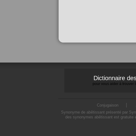
Dictionnaire d
pour vous aider à trouver
Conjugaison
Synonyme de abêtissant présenté par Synon
des synonymes abêtissant est gratuite e