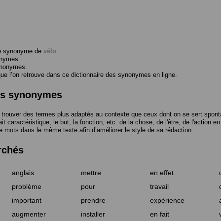
me synonyme de
vélo
.
onymes.
ynonymes.
 l’on retrouve dans ce dictionnaire des synonymes en ligne.
des synonymes
trouver des termes plus adaptés au contexte que ceux dont on se sert spont
t caractéristique, le but, la fonction, etc. de la chose, de l'être, de l'action e
e mots dans le même texte afin d’améliorer le style de sa rédaction.
rchés
anglais
mettre
en effet
problème
pour
travail
important
prendre
expérience
augmenter
installer
en fait