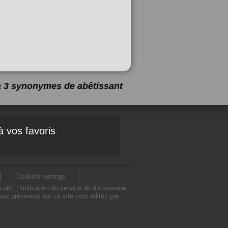
 a 3 synonymes de
abêtissant
à vos favoris
Cookies settings
. L'utilisation du service de dictionnaire
nt présentés sur ce site sont édités par