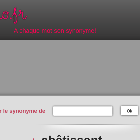
A chaque mot son synonyme!
r le synonyme de
Ok