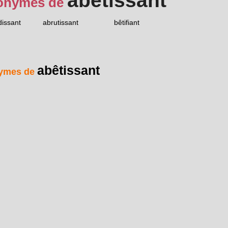
abêtissant
onymes de
issant
abrutissant
bêtifiant
abêtissant
ymes de