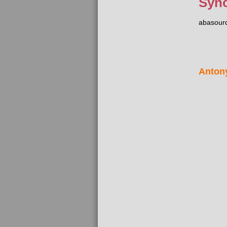
Syn
abasourd
Anton