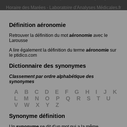
Horaire des Marées
-
Laboratoire d'Analyses Médicales.fr
Définition aéronomie
Retrouver la définition du mot
aéronomie
avec le
Larousse
A lire également la définition du terme
aéronomie
sur
le ptidico.com
Dictionnaire des synonymes
Classement par ordre alphabétique des
synonymes
A
B
C
D
E
F
G
H
I
J
K
L
M
N
O
P
Q
R
S
T
U
V
W
X
Y
Z
Synonyme définition
Un
synonyme
se dit d'un mot qui a la même