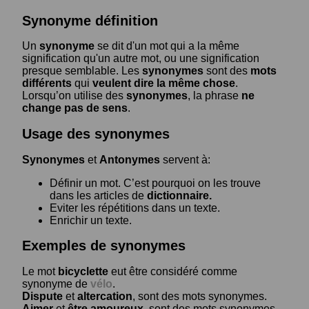
Synonyme définition
Un
synonyme
se dit d'un mot qui a la même
signification qu'un autre mot, ou une signification
presque semblable. Les
synonymes
sont des
mots
différents
qui
veulent dire la même chose
.
Lorsqu’on utilise des
synonymes
, la phrase
ne
change pas de sens
.
Usage des synonymes
Synonymes
et
Antonymes
servent à:
Définir un mot. C’est pourquoi on les trouve
dans les articles de
dictionnaire.
Eviter les répétitions dans un texte.
Enrichir un texte.
Exemples de synonymes
Le mot
bicyclette
eut être considéré comme
synonyme de
vélo
.
Dispute
et
altercation
, sont des mots synonymes.
Aimer
et
être amoureux
, sont des mots synonymes.