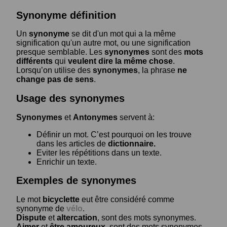
Synonyme définition
Un
synonyme
se dit d'un mot qui a la même
signification qu'un autre mot, ou une signification
presque semblable. Les
synonymes
sont des
mots
différents
qui
veulent dire la même chose
.
Lorsqu’on utilise des
synonymes
, la phrase
ne
change pas de sens
.
Usage des synonymes
Synonymes
et
Antonymes
servent à:
Définir un mot. C’est pourquoi on les trouve
dans les articles de
dictionnaire.
Eviter les répétitions dans un texte.
Enrichir un texte.
Exemples de synonymes
Le mot
bicyclette
eut être considéré comme
synonyme de
vélo
.
Dispute
et
altercation
, sont des mots synonymes.
Aimer
et
être amoureux
, sont des mots synonymes.