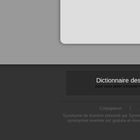
Dictionnaire d
pour vous aider à trouver
Conjugaison
Synonyme de éventrer présenté par Synonym
synonymes éventrer est gratuite et rése