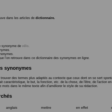
ouve dans les articles de
dictionnaire.
me synonyme de
vélo
.
onymes.
ynonymes.
 l’on retrouve dans ce dictionnaire des synonymes en ligne.
des synonymes
trouver des termes plus adaptés au contexte que ceux dont on se sert spont
t caractéristique, le but, la fonction, etc. de la chose, de l'être, de l'action e
e mots dans le même texte afin d’améliorer le style de sa rédaction.
rchés
anglais
mettre
en effet