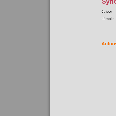
Syn
étriper
démolir
Anton