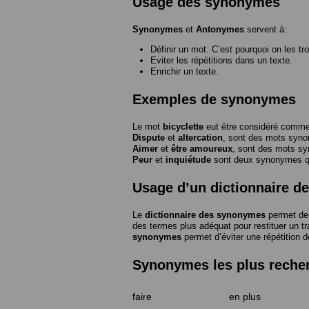
Usage des synonymes
Synonymes
et
Antonymes
servent à:
Définir un mot. C’est pourquoi on les tr
Eviter les répétitions dans un texte.
Enrichir un texte.
Exemples de synonymes
Le mot
bicyclette
eut être considéré com
Dispute
et
altercation
, sont des mots syn
Aimer
et
être amoureux
, sont des mots s
Peur
et
inquiétude
sont deux synonymes que
Usage d’un dictionnaire 
Le
dictionnaire des synonymes
permet de 
des termes plus adéquat pour restituer un trai
synonymes
permet d’éviter une répétition d
Synonymes les plus reche
faire
en plus