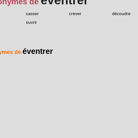
éventrer
onymes de
casser
crever
découdre
ouvrir
éventrer
ymes de