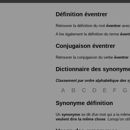
Définition éventrer
Retrouver la définition du mot
éventrer
avec
A lire également la définition du terme
évent
Conjugaison éventrer
Retrouver la conjugaison du verbe
éventrer
Dictionnaire des synonym
Classement par ordre alphabétique des
A
B
C
D
E
F
G
Synonyme définition
Un
synonyme
se dit d'un mot qui a la même
veulent dire la même chose
. Lorsqu’on ut