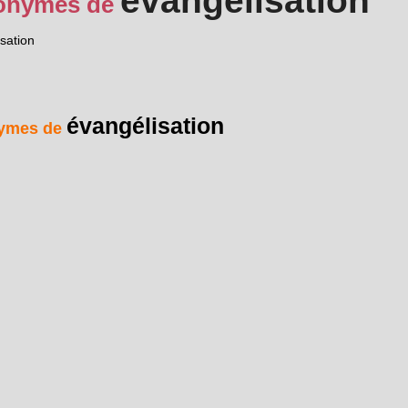
évangélisation
onymes de
isation
évangélisation
ymes de