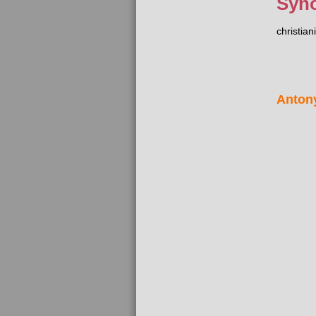
Syn
christian
Anton