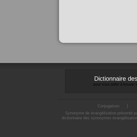
Dictionnaire d
pour vous aider à trouver
Conjugaison
Synonyme de évangélisation présenté par
dictionnaire des synonymes évangélisation