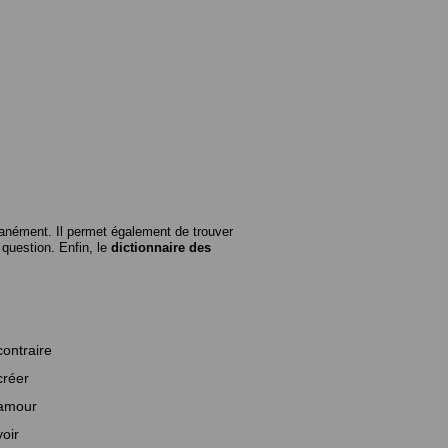
anément. Il permet également de trouver
n question. Enfin, le
dictionnaire des
contraire
créer
amour
voir