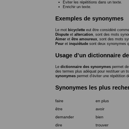
Eviter les répétitions dans un texte.
Enrichir un texte.
Exemples de synonymes
Le mot
bicyclette
eut être considéré com
Dispute
et
altercation
, sont des mots syn
Aimer
et
être amoureux
, sont des mots s
Peur
et
inquiétude
sont deux synonymes que
Usage d’un dictionnaire 
Le
dictionnaire des synonymes
permet de 
des termes plus adéquat pour restituer un trai
synonymes
permet d’éviter une répétition d
Synonymes les plus reche
faire
en plus
être
avoir
demander
bien
dire
trouver