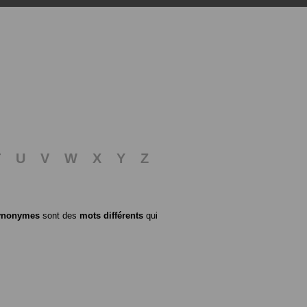
T
U
V
W
X
Y
Z
ynonymes
sont des
mots différents
qui