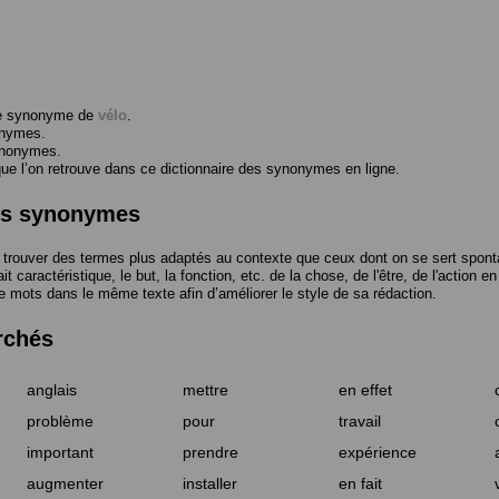
me synonyme de
vélo
.
onymes.
ynonymes.
 l’on retrouve dans ce dictionnaire des synonymes en ligne.
des synonymes
trouver des termes plus adaptés au contexte que ceux dont on se sert spont
t caractéristique, le but, la fonction, etc. de la chose, de l'être, de l'action e
e mots dans le même texte afin d’améliorer le style de sa rédaction.
rchés
anglais
mettre
en effet
problème
pour
travail
important
prendre
expérience
augmenter
installer
en fait