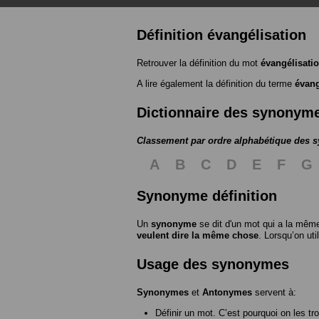
Définition évangélisation
Retrouver la définition du mot
évangélisati
A lire également la définition du terme
évang
Dictionnaire des synonym
Classement par ordre alphabétique des
A
B
C
D
E
F
G
Synonyme définition
Un
synonyme
se dit d'un mot qui a la même
veulent dire la même chose
. Lorsqu’on ut
Usage des synonymes
Synonymes
et
Antonymes
servent à:
Définir un mot. C’est pourquoi on les tr