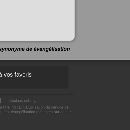
1 synonyme de
évangélisation
à vos favoris
Cookies settings
e indicatif. L'utilisation du service de
u mot évangélisation présentés sur ce site