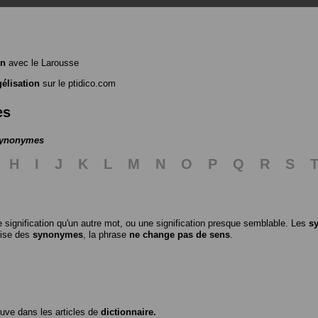
on
avec le Larousse
élisation
sur le ptidico.com
es
 synonymes
H
I
J
K
L
M
N
O
P
Q
R
S
 signification qu'un autre mot, ou une signification presque semblable. Les
s
ilise des
synonymes
, la phrase
ne change pas de sens
.
ouve dans les articles de
dictionnaire.