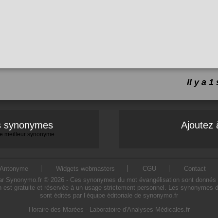
Il y a 
es synonymes
Ajoutez 
 le meilleur synonyme
Antonyme
Widgets webmasters
CGU
Contact
 Synonymo.fr © 2026 - Ces synonymes du mot évangélisation sont donnés à titr
 est gratuite et réservée à un usage strictement personnel. Les synonymes d
sont édités par l’équipe éditoriale de synonymo.fr
Horaire des Marées
-
Laboratoire d'Analyses Médicales.fr