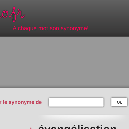
A chaque mot son synonyme!
r le synonyme de
Ok