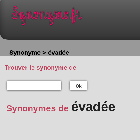
Synonyme > évadée
Trouver le synonyme de
Ok
évadée
Synonymes de