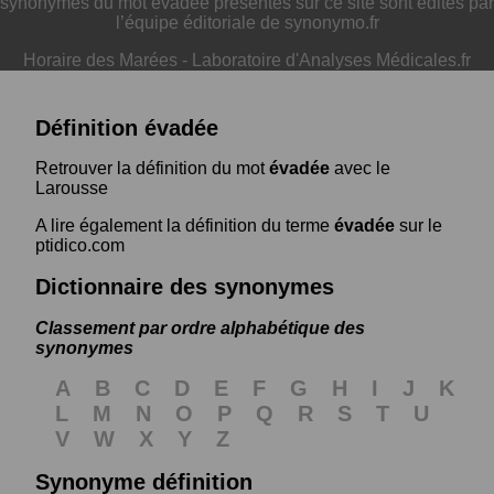
synonymes du mot évadée présentés sur ce site sont édités par
l’équipe éditoriale de synonymo.fr
Horaire des Marées
-
Laboratoire d'Analyses Médicales.fr
Définition évadée
Retrouver la définition du mot
évadée
avec le
Larousse
A lire également la définition du terme
évadée
sur le
ptidico.com
Dictionnaire des synonymes
Classement par ordre alphabétique des
synonymes
A
B
C
D
E
F
G
H
I
J
K
L
M
N
O
P
Q
R
S
T
U
V
W
X
Y
Z
Synonyme définition