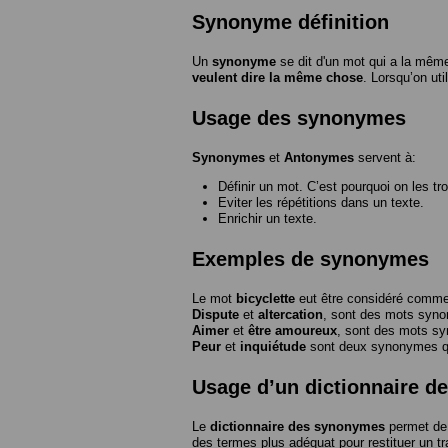
Synonyme définition
Un
synonyme
se dit d'un mot qui a la même
veulent dire la même chose
. Lorsqu’on ut
Usage des synonymes
Synonymes
et
Antonymes
servent à:
Définir un mot. C’est pourquoi on les tr
Eviter les répétitions dans un texte.
Enrichir un texte.
Exemples de synonymes
Le mot
bicyclette
eut être considéré com
Dispute
et
altercation
, sont des mots syn
Aimer
et
être amoureux
, sont des mots s
Peur
et
inquiétude
sont deux synonymes que
Usage d’un dictionnaire 
Le
dictionnaire des synonymes
permet de 
des termes plus adéquat pour restituer un trai