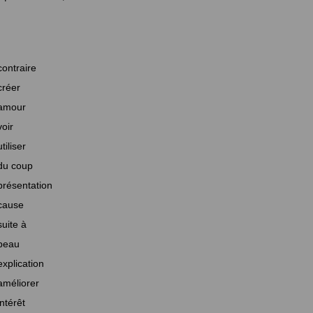
contraire
créer
amour
voir
utiliser
du coup
présentation
cause
suite à
beau
explication
améliorer
intérêt