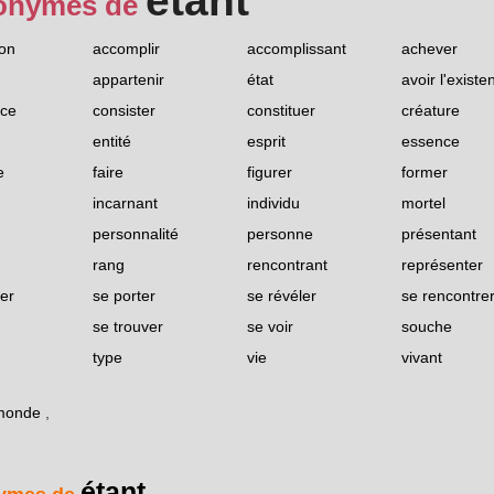
étant
onymes de
ion
accomplir
accomplissant
achever
appartenir
état
avoir l'existe
nce
consister
constituer
créature
entité
esprit
essence
e
faire
figurer
former
incarnant
individu
mortel
personnalité
personne
présentant
rang
rencontrant
représenter
er
se porter
se révéler
se rencontre
se trouver
se voir
souche
type
vie
vivant
 monde
,
étant