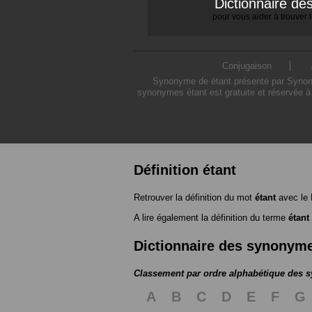
Dictionnaire d
pour vous aider à trouver
Conjugaison
Synonyme de étant présenté par Synonym
synonymes étant est gratuite et réservée à
Définition étant
Retrouver la définition du mot
étant
avec le 
A lire également la définition du terme
étant
Dictionnaire des synonym
Classement par ordre alphabétique des
A
B
C
D
E
F
G