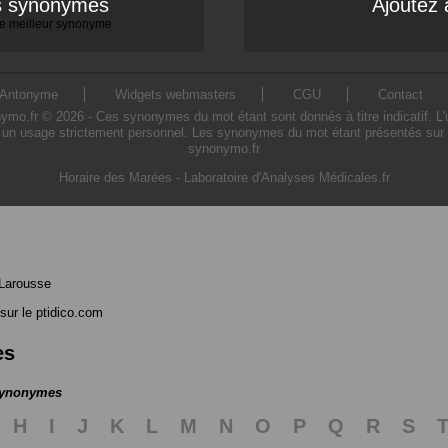
es synonymes
Ajoutez 
 le meilleur synonyme
Antonyme
Widgets webmasters
CGU
Contact
o.fr © 2026 - Ces synonymes du mot étant sont donnés à titre indicatif. L'uti
 un usage strictement personnel. Les synonymes du mot étant présentés sur ce 
synonymo.fr
Horaire des Marées
-
Laboratoire d'Analyses Médicales.fr
Larousse
sur le ptidico.com
es
 synonymes
H
I
J
K
L
M
N
O
P
Q
R
S