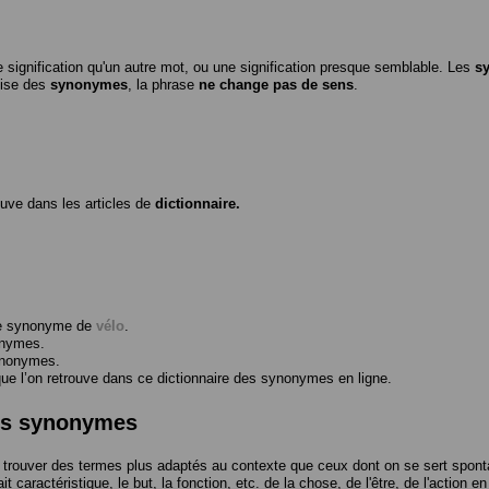
 signification qu'un autre mot, ou une signification presque semblable. Les
s
ilise des
synonymes
, la phrase
ne change pas de sens
.
ouve dans les articles de
dictionnaire.
me synonyme de
vélo
.
onymes.
ynonymes.
 l’on retrouve dans ce dictionnaire des synonymes en ligne.
des synonymes
trouver des termes plus adaptés au contexte que ceux dont on se sert spont
t caractéristique, le but, la fonction, etc. de la chose, de l'être, de l'action e