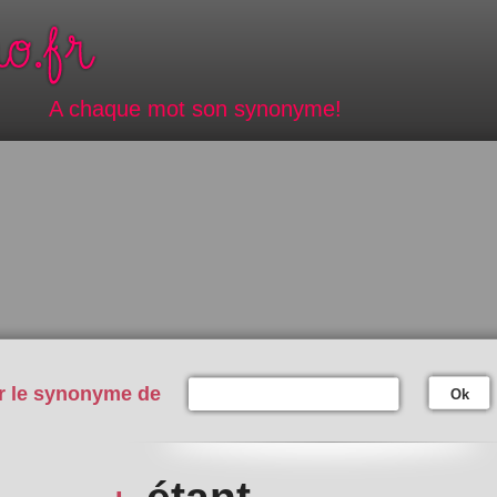
A chaque mot son synonyme!
r le synonyme de
Ok