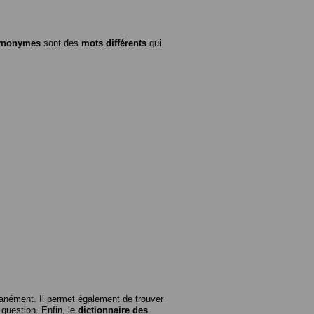
ynonymes
sont des
mots différents
qui
anément. Il permet également de trouver
n question. Enfin, le
dictionnaire des