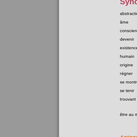
Syn
abstract
âme
conscie
devenir
existenc
humain
origine
régner
se montr
se tenir
trouvant
être au