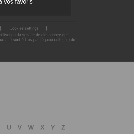
à vos favoris
Cookies settings
lisation du service de dictionnaire des
site sont édités par l’équipe éditoriale de
T
U
V
W
X
Y
Z