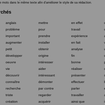
e mots dans le même texte afin d’améliorer le style de sa rédaction.
rchés
anglais
mettre
en effet
problème
pour
travail
important
prendre
expérience
augmenter
installer
en fait
petit
obtenir
analyse
développer
origine
fin
oeuvre
intéresser
bonne
vie
aider
réaliser
découvrir
intéressant
présenter
connaître
démonter
effectuer
recherche
par contre
parler
triste
regarder
travailler
création
acquérir
ainsi que