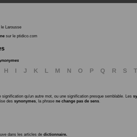
le Larousse
ine
sur le ptidico.com
es
 synonymes
H
I
J
K
L
M
N
O
P
Q
R
S
 signification qu'un autre mot, ou une signification presque semblable. Les
s
ilise des
synonymes
, la phrase
ne change pas de sens
.
ouve dans les articles de
dictionnaire.