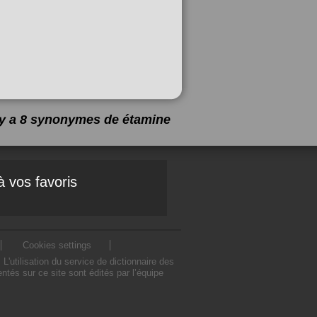
l y a 8 synonymes de
étamine
à vos favoris
Cookies settings
utilisation du service de dictionnaire des
és sur ce site sont édités par l’équipe