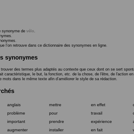
me synonyme de
vélo
.
onymes.
ynonymes.
 l’on retrouve dans ce dictionnaire des synonymes en ligne.
des synonymes
trouver des termes plus adaptés au contexte que ceux dont on se sert spont
t caractéristique, le but, la fonction, etc. de la chose, de l'être, de l'action e
e mots dans le même texte afin d’améliorer le style de sa rédaction.
rchés
anglais
mettre
en effet
problème
pour
travail
important
prendre
expérience
augmenter
installer
en fait