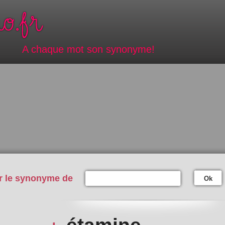
A chaque mot son synonyme!
r le synonyme de
Ok