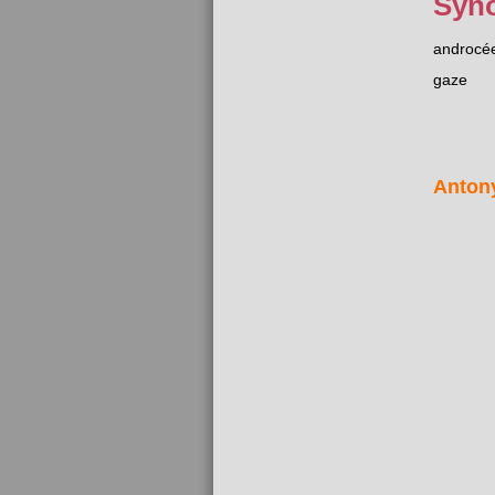
Syn
androcé
gaze
Anton