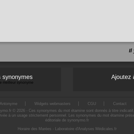
I
es synonymes
Ajoutez 
 le meilleur synonyme
Antonyme
Widgets webmasters
CGU
Contact
.fr © 2026 - Ces synonymes du mot étamine sont donnés à titre indicatif. L'
rvée à un usage strictement personnel. Les synonymes du mot étamine présent
éditoriale de synonymo.fr
Horaire des Marées
-
Laboratoire d'Analyses Médicales.fr