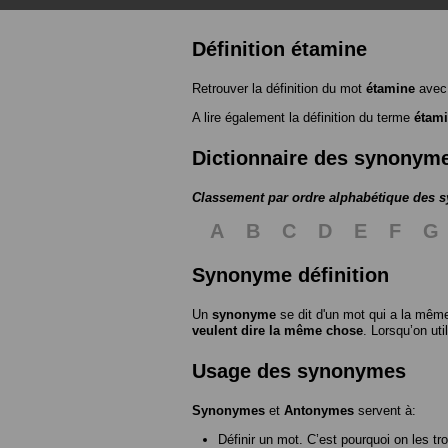
Définition étamine
Retrouver la définition du mot
étamine
avec 
A lire également la définition du terme
étam
Dictionnaire des synonym
Classement par ordre alphabétique des
A
B
C
D
E
F
G
Synonyme définition
Un
synonyme
se dit d'un mot qui a la même
veulent dire la même chose
. Lorsqu’on ut
Usage des synonymes
Synonymes
et
Antonymes
servent à:
Définir un mot. C’est pourquoi on les tr