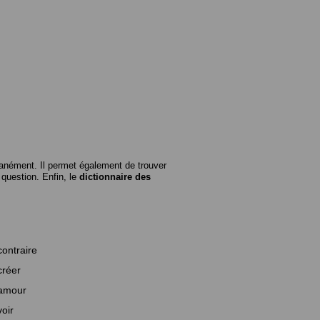
anément. Il permet également de trouver
n question. Enfin, le
dictionnaire des
contraire
créer
amour
voir