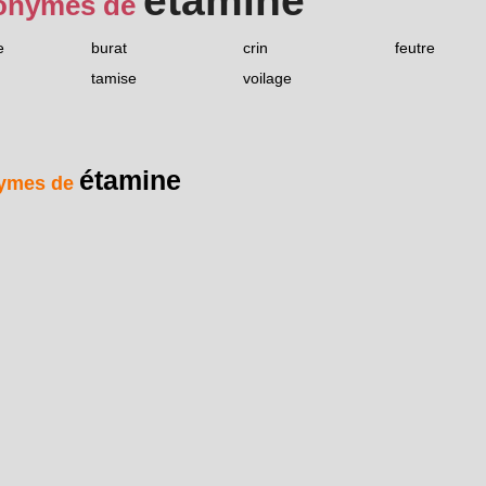
étamine
onymes de
e
burat
crin
feutre
tamise
voilage
étamine
ymes de