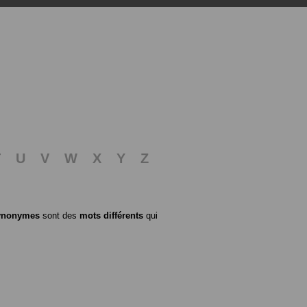
T
U
V
W
X
Y
Z
ynonymes
sont des
mots différents
qui