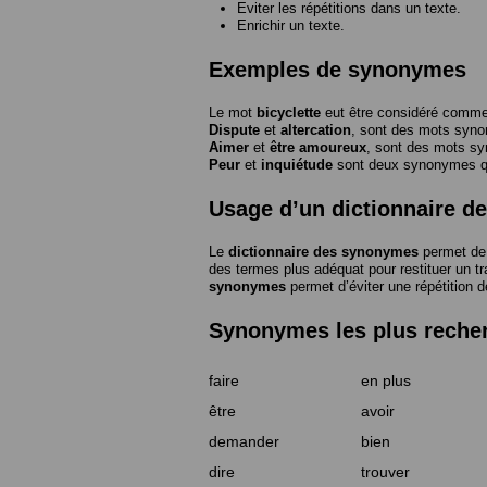
Eviter les répétitions dans un texte.
Enrichir un texte.
Exemples de synonymes
Le mot
bicyclette
eut être considéré com
Dispute
et
altercation
, sont des mots syn
Aimer
et
être amoureux
, sont des mots s
Peur
et
inquiétude
sont deux synonymes que
Usage d’un dictionnaire 
Le
dictionnaire des synonymes
permet de 
des termes plus adéquat pour restituer un trai
synonymes
permet d’éviter une répétition d
Synonymes les plus reche
faire
en plus
être
avoir
demander
bien
dire
trouver