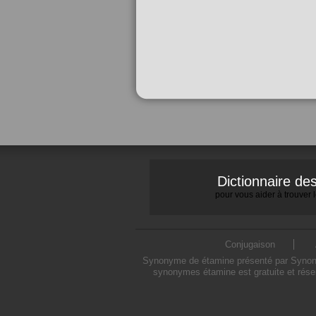
Dictionnaire d
pour vous aider à trouver
Conjugaison
Synonyme de étamine présenté par Synonymo
synonymes étamine est gratuite et rése