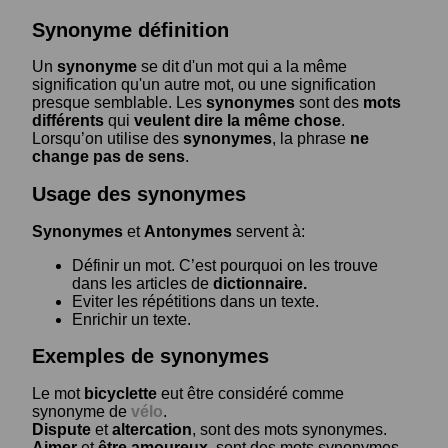
Synonyme définition
Un
synonyme
se dit d'un mot qui a la même
signification qu'un autre mot, ou une signification
presque semblable. Les
synonymes
sont des
mots
différents
qui
veulent dire la même chose
.
Lorsqu’on utilise des
synonymes
, la phrase
ne
change pas de sens
.
Usage des synonymes
Synonymes
et
Antonymes
servent à:
Définir un mot. C’est pourquoi on les trouve
dans les articles de
dictionnaire.
Eviter les répétitions dans un texte.
Enrichir un texte.
Exemples de synonymes
Le mot
bicyclette
eut être considéré comme
synonyme de
vélo
.
Dispute
et
altercation
, sont des mots synonymes.
Aimer
et
être amoureux
, sont des mots synonymes.