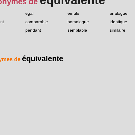
équivalente
onymes de
égal
émule
analogue
ent
comparable
homologue
identique
pendant
semblable
similaire
équivalente
ymes de