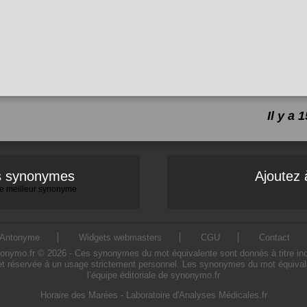
Il y a
es synonymes
Ajoutez 
 le meilleur synonyme
Antonyme
Widgets webmasters
CGU
Contact
mo.fr © 2026 - Ces synonymes du mot équivalente sont donnés à titre indicat
t réservée à un usage strictement personnel. Les synonymes du mot équivale
l’équipe éditoriale de synonymo.fr
Horaire des Marées
-
Laboratoire d'Analyses Médicales.fr