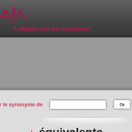
A chaque mot son synonyme!
r le synonyme de
Ok