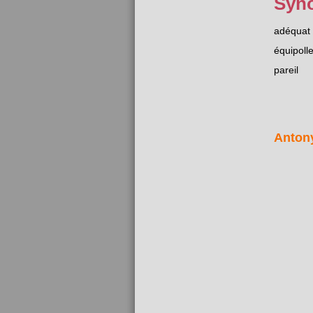
Syn
adéquat
équipoll
pareil
Anton