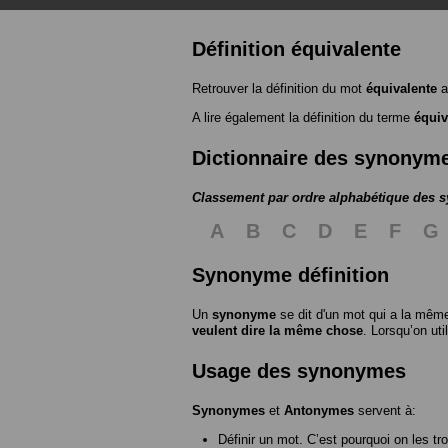
Définition équivalente
Retrouver la définition du mot
équivalente
a
A lire également la définition du terme
équiv
Dictionnaire des synonym
Classement par ordre alphabétique des
A
B
C
D
E
F
G
Synonyme définition
Un
synonyme
se dit d'un mot qui a la même
veulent dire la même chose
. Lorsqu’on ut
Usage des synonymes
Synonymes
et
Antonymes
servent à:
Définir un mot. C’est pourquoi on les tr