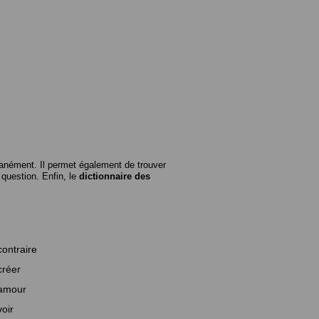
anément. Il permet également de trouver
n question. Enfin, le
dictionnaire des
contraire
créer
amour
voir