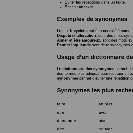
Eviter les répétitions dans un texte.
Enrichir un texte.
Exemples de synonymes
Le mot
bicyclette
eut être considéré com
Dispute
et
altercation
, sont des mots syn
Aimer
et
être amoureux
, sont des mots s
Peur
et
inquiétude
sont deux synonymes que
Usage d’un dictionnaire 
Le
dictionnaire des synonymes
permet de 
des termes plus adéquat pour restituer un trai
synonymes
permet d’éviter une répétition d
Synonymes les plus reche
faire
en plus
être
avoir
demander
bien
dire
trouver