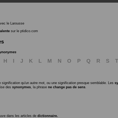
vec le Larousse
alente
sur le ptidico.com
es
 synonymes
H
I
J
K
L
M
N
O
P
Q
R
S
 signification qu'un autre mot, ou une signification presque semblable. Les
s
ilise des
synonymes
, la phrase
ne change pas de sens
.
ouve dans les articles de
dictionnaire.