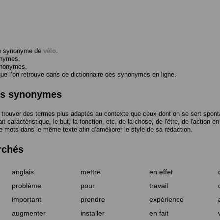
me synonyme de
vélo
.
onymes.
ynonymes.
 l’on retrouve dans ce dictionnaire des synonymes en ligne.
des synonymes
trouver des termes plus adaptés au contexte que ceux dont on se sert spont
t caractéristique, le but, la fonction, etc. de la chose, de l'être, de l'action e
e mots dans le même texte afin d’améliorer le style de sa rédaction.
rchés
anglais
mettre
en effet
problème
pour
travail
important
prendre
expérience
augmenter
installer
en fait