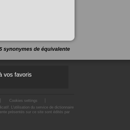
 15 synonymes de
équivalente
à vos favoris
Cookies settings
if. L'utilisation du service de dictionnaire
nte présentés sur ce site sont édités par