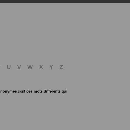
T
U
V
W
X
Y
Z
ynonymes
sont des
mots différents
qui