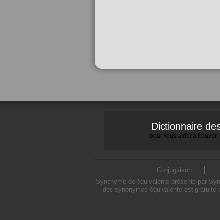
Dictionnaire d
pour vous aider à trouver
Conjugaison
Synonyme de équivalente présenté par Synony
des synonymes équivalente est gratuite e