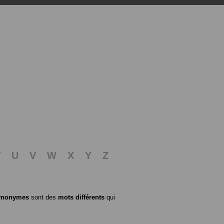
T
U
V
W
X
Y
Z
ynonymes
sont des
mots différents
qui