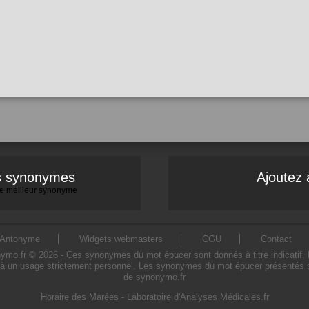
es synonymes
Ajoutez 
 le meilleur synonyme
Antonyme
Widgets webmasters
CGU
Contact
.fr © 2026 - Ces synonymes du mot épucer sont donnés à titre indicatif. L'u
à un usage strictement personnel. Les synonymes du mot épucer présentés sur 
de synonymo.fr
Horaire des Marées
-
Laboratoire d'Analyses Médicales.fr