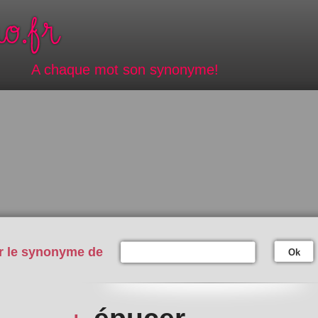
A chaque mot son synonyme!
r le synonyme de
Ok