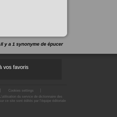
Il y a 1 synonyme de
épucer
à vos favoris
Cookies settings
tilisation du service de dictionnaire des
ce site sont édités par l’équipe éditoriale