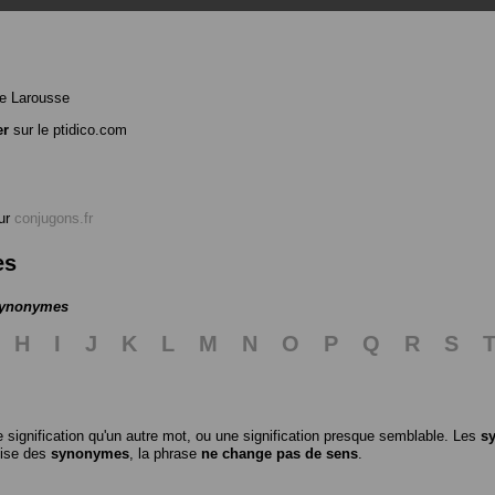
e Larousse
er
sur le ptidico.com
ur
conjugons.fr
es
 synonymes
H
I
J
K
L
M
N
O
P
Q
R
S
 signification qu'un autre mot, ou une signification presque semblable. Les
s
ilise des
synonymes
, la phrase
ne change pas de sens
.