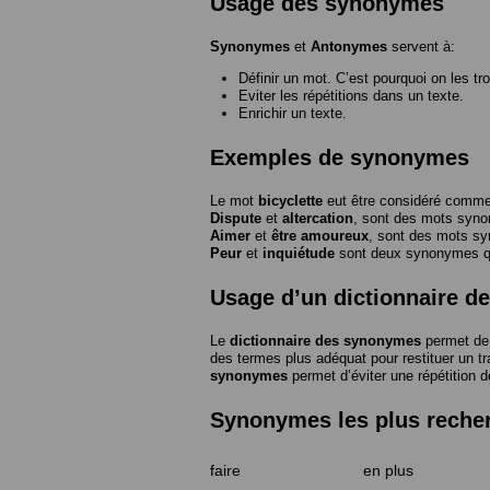
Usage des synonymes
Synonymes
et
Antonymes
servent à:
Définir un mot. C’est pourquoi on les tr
Eviter les répétitions dans un texte.
Enrichir un texte.
Exemples de synonymes
Le mot
bicyclette
eut être considéré com
Dispute
et
altercation
, sont des mots syn
Aimer
et
être amoureux
, sont des mots s
Peur
et
inquiétude
sont deux synonymes que
Usage d’un dictionnaire 
Le
dictionnaire des synonymes
permet de 
des termes plus adéquat pour restituer un trai
synonymes
permet d’éviter une répétition d
Synonymes les plus reche
faire
en plus