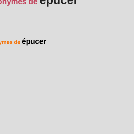
épucer
onymes de
épucer
ymes de