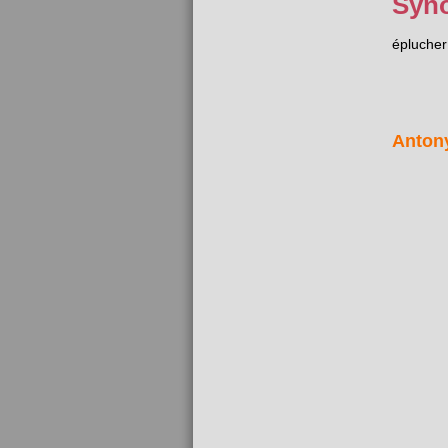
Syn
éplucher
Anton