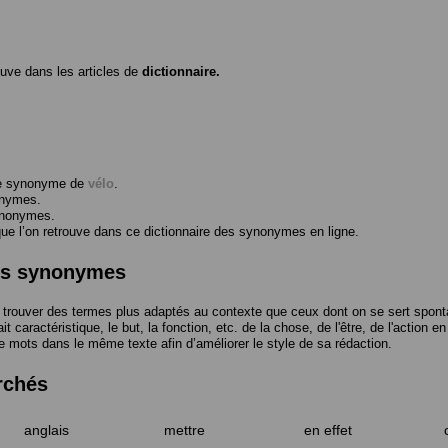
ouve dans les articles de
dictionnaire.
me synonyme de
vélo
.
onymes.
ynonymes.
 l’on retrouve dans ce dictionnaire des synonymes en ligne.
des synonymes
trouver des termes plus adaptés au contexte que ceux dont on se sert spont
t caractéristique, le but, la fonction, etc. de la chose, de l'être, de l'action e
e mots dans le même texte afin d’améliorer le style de sa rédaction.
rchés
anglais
mettre
en effet