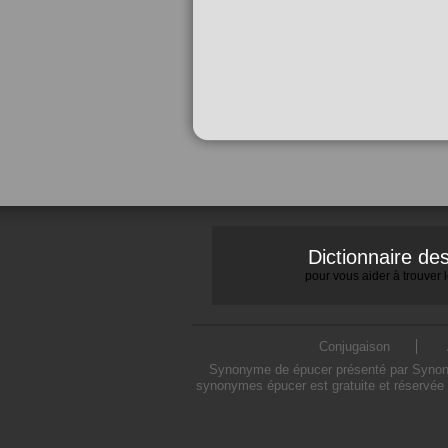
Dictionnaire d
pour vous aider à trouver
Conjugaison
Synonyme de épucer présenté par Synonymo
synonymes épucer est gratuite et réservée 