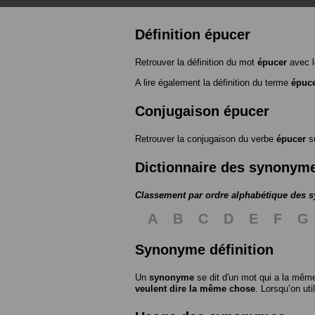
Définition épucer
Retrouver la définition du mot
épucer
avec l
A lire également la définition du terme
épuc
Conjugaison épucer
Retrouver la conjugaison du verbe
épucer
s
Dictionnaire des synonym
Classement par ordre alphabétique des
A
B
C
D
E
F
G
Synonyme définition
Un
synonyme
se dit d'un mot qui a la même
veulent dire la même chose
. Lorsqu’on ut